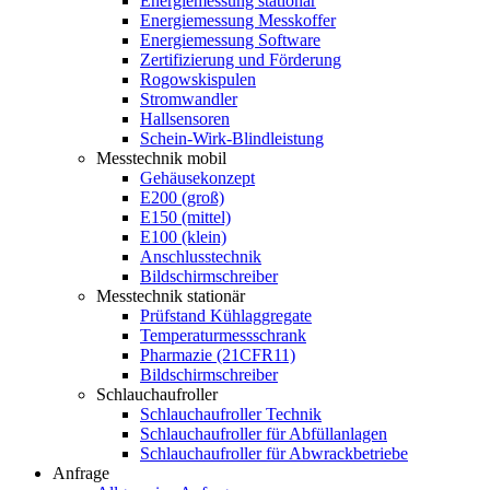
Energiemessung stationär
Energiemessung Messkoffer
Energiemessung Software
Zertifizierung und Förderung
Rogowskispulen
Stromwandler
Hallsensoren
Schein-Wirk-Blindleistung
Messtechnik mobil
Gehäusekonzept
E200 (groß)
E150 (mittel)
E100 (klein)
Anschlusstechnik
Bildschirmschreiber
Messtechnik stationär
Prüfstand Kühlaggregate
Temperaturmessschrank
Pharmazie (21CFR11)
Bildschirmschreiber
Schlauchaufroller
Schlauchaufroller Technik
Schlauchaufroller für Abfüllanlagen
Schlauchaufroller für Abwrackbetriebe
Anfrage