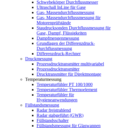
Schwebekörper Durchflussmesser
Ultraschall InLine für Gase
Gas- Massendurchflussmessung
Gas- Massendurchflussmessung für
Motorenprüfstände
Staudrucksonden Durchflussmessung für
Gase, Dampf, Flüssigkeiten
Dampfmengenmessung
Grundlagen der Differenzdruck-
Durchflussmessung
Differenzdruck-Rechner
Druckmessung
Prozessdrucktransmitter multivariabel
Prozessdrucktransmitter
Drucktransmitter für Direktmontage
Temperaturmessung
Temperaturfühler PT 100/1000
Temperaturfühler Thermoelement
Temperaturfühler für
Hygieneanwendungen
Füllstandsmessung
Radar freistrahlend
Radar stabgeführt (GWR)
Füllstandsschalter
Füllstandsmessung für Glaswannen