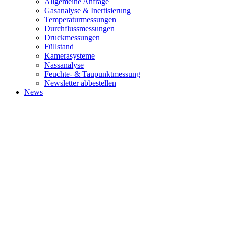
Allgemeine Anfrage
Gasanalyse & Inertisierung
Temperaturmessungen
Durchflussmessungen
Druckmessungen
Füllstand
Kamerasysteme
Nassanalyse
Feuchte- & Taupunktmessung
Newsletter abbestellen
News
ABOUT
World's leading management consulting firms, where bold thinking,
inspired people and a passion for results come together for
extraordinary impact.