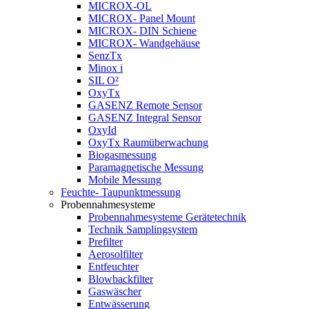
MICROX-OL
MICROX- Panel Mount
MICROX- DIN Schiene
MICROX- Wandgehäuse
SenzTx
Minox i
SIL O²
OxyTx
GASENZ Remote Sensor
GASENZ Integral Sensor
OxyId
OxyTx Raumüberwachung
Biogasmessung
Paramagnetische Messung
Mobile Messung
Feuchte- Taupunktmessung
Probennahmesysteme
Probennahmesysteme Gerätetechnik
Technik Samplingsystem
Prefilter
Aerosolfilter
Entfeuchter
Blowbackfilter
Gaswäscher
Entwässerung