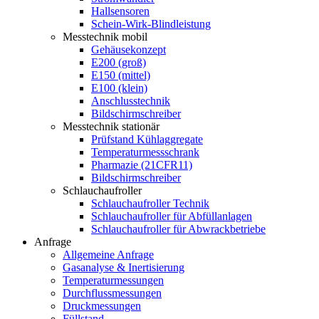
Hallsensoren
Schein-Wirk-Blindleistung
Messtechnik mobil
Gehäusekonzept
E200 (groß)
E150 (mittel)
E100 (klein)
Anschlusstechnik
Bildschirmschreiber
Messtechnik stationär
Prüfstand Kühlaggregate
Temperaturmessschrank
Pharmazie (21CFR11)
Bildschirmschreiber
Schlauchaufroller
Schlauchaufroller Technik
Schlauchaufroller für Abfüllanlagen
Schlauchaufroller für Abwrackbetriebe
Anfrage
Allgemeine Anfrage
Gasanalyse & Inertisierung
Temperaturmessungen
Durchflussmessungen
Druckmessungen
Füllstand