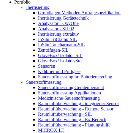
Portfolio
Inertisierung
Grundlagen Methoden Anfragespezifikation
Inertisierung Gerätetechnik
Analysator - OxyOne
Analysator - SIL02
Inertisierung extraktiv
InSitu TriClamp-SIL
InSitu Taucharmatur-SIL
Zentrifugen-SIL
GloveBox/ Isolator-SIL
GloveBox/ Isolator-Std
Sensoren
Kalibrier und Prüfgase
Sauerstoffmessung im Batterierecycling
Sauerstoffmessung
Sauerstoffmessung Geräteübersicht
Sauerstoffmessung Applikationen
Medizinische-Sauerstoffmessung
Raumluftüberwachung - integrierter Sensor
Raumluftüberwachung - Remote Sensor
Raumluftüberwachung - SIL
Raumluftüberwachung - Ex-Bereich
Raumluftüberwachung - Planungshilfe
MICROX-LT