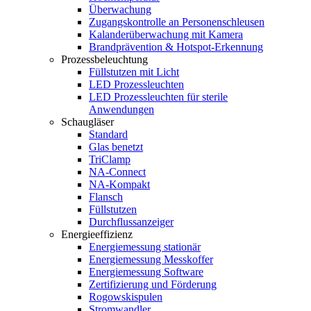
Überwachung
Zugangskontrolle an Personenschleusen
Kalanderüberwachung mit Kamera
Brandprävention & Hotspot-Erkennung
Prozessbeleuchtung
Füllstutzen mit Licht
LED Prozessleuchten
LED Prozessleuchten für sterile
Anwendungen
Schaugläser
Standard
Glas benetzt
TriClamp
NA-Connect
NA-Kompakt
Flansch
Füllstutzen
Durchflussanzeiger
Energieeffizienz
Energiemessung stationär
Energiemessung Messkoffer
Energiemessung Software
Zertifizierung und Förderung
Rogowskispulen
Stromwandler