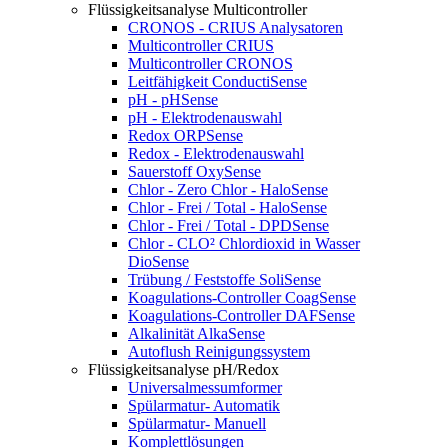
Flüssigkeitsanalyse Multicontroller
CRONOS - CRIUS Analysatoren
Multicontroller CRIUS
Multicontroller CRONOS
Leitfähigkeit ConductiSense
pH - pHSense
pH - Elektrodenauswahl
Redox ORPSense
Redox - Elektrodenauswahl
Sauerstoff OxySense
Chlor - Zero Chlor - HaloSense
Chlor - Frei / Total - HaloSense
Chlor - Frei / Total - DPDSense
Chlor - CLO² Chlordioxid in Wasser
DioSense
Trübung / Feststoffe SoliSense
Koagulations-Controller CoagSense
Koagulations-Controller DAFSense
Alkalinität AlkaSense
Autoflush Reinigungssystem
Flüssigkeitsanalyse pH/Redox
Universalmessumformer
Spülarmatur- Automatik
Spülarmatur- Manuell
Komplettlösungen