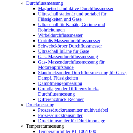
Durchflussmessung
Magnetisch-Induktive Durchflussmesser
Ultraschall stationär und portabel für
Flüssigkeiten und Gase
Ultraschall für Kanäle, Gerinne und
Rohrleitungen
Wirbeldurchflussmesser
Coriolis Massendurchflussmesser
Schwebekörper Durchflussmesser
Ultraschall InLine für Gase
Gas- Massendurchflussmessung
Gas- Massendurchflussmessung für
Motorenprüfstände
Staudrucksonden Durchflussmessung für Gase,
Dampf, Flüssigkeiten
Dampfmengenmessung
Grundlagen der Differenzdruck-
Durchflussmessung
Differenzdruck-Rechner
Druckmessung
Prozessdrucktransmitter multivariabel
Prozessdrucktransmitter
Drucktransmitter für Direktmontage
Temperaturmessung
Temperaturfühler PT 100/1000