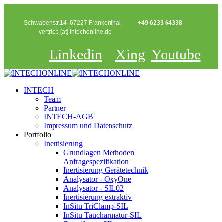
Schwabenstr.14 ,67227 Frankenthal
+49 6233 64338
vertrieb [at] intechonline.de
Linkedin
Xing
Youtube
INTECH
Team
Partner
INTECH-AGB
Impressum und Datenschutz
Portfolio
Inertisierung
Grundlagen Methoden
Anfragespezifikation
Inertisierung Gerätetechnik
Analysator - OxyOne
Analysator - SIL02
Inertisierung extraktiv
InSitu TriClamp-SIL
InSitu Taucharmatur-SIL