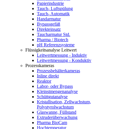
Papierindustrie
Tauch- Luftspülung
Tauch- Automatik
Handarmatur
Bypassgefäß
Direkteinsatz
Taucharmatur Std.
Pharma / Biotech
pH Referenzsysteme
Flüssigkeitsanalyse Leitwert
Leitwertmessung - Induktiv
Leitwertmessung - Konduktiv
Prozesskameras
Prozessbehälterkameras
Inline direkt
Reaktor
Labor- oder Bypass
Kleinstmengenanalyse
Schüttgutanalyse
Kristallisation, Zellwachstum,
Polystyrolwachstum
Glaswanne, Füllstand
Extruderüberwachung
Pharma BioCam
Hochtemperatur