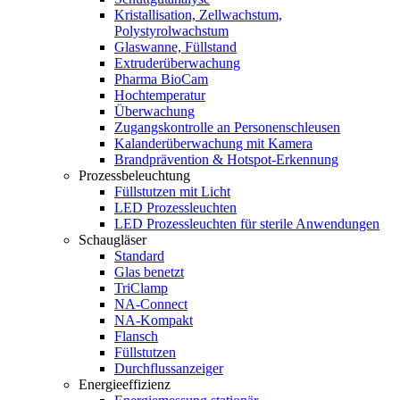
Kristallisation, Zellwachstum,
Polystyrolwachstum
Glaswanne, Füllstand
Extruderüberwachung
Pharma BioCam
Hochtemperatur
Überwachung
Zugangskontrolle an Personenschleusen
Kalanderüberwachung mit Kamera
Brandprävention & Hotspot-Erkennung
Prozessbeleuchtung
Füllstutzen mit Licht
LED Prozessleuchten
LED Prozessleuchten für sterile Anwendungen
Schaugläser
Standard
Glas benetzt
TriClamp
NA-Connect
NA-Kompakt
Flansch
Füllstutzen
Durchflussanzeiger
Energieeffizienz