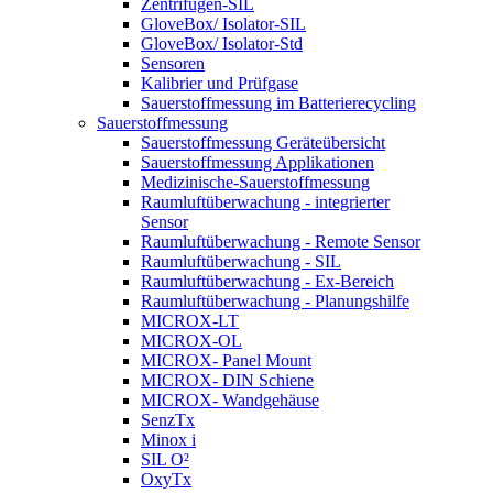
Zentrifugen-SIL
GloveBox/ Isolator-SIL
GloveBox/ Isolator-Std
Sensoren
Kalibrier und Prüfgase
Sauerstoffmessung im Batterierecycling
Sauerstoffmessung
Sauerstoffmessung Geräteübersicht
Sauerstoffmessung Applikationen
Medizinische-Sauerstoffmessung
Raumluftüberwachung - integrierter
Sensor
Raumluftüberwachung - Remote Sensor
Raumluftüberwachung - SIL
Raumluftüberwachung - Ex-Bereich
Raumluftüberwachung - Planungshilfe
MICROX-LT
MICROX-OL
MICROX- Panel Mount
MICROX- DIN Schiene
MICROX- Wandgehäuse
SenzTx
Minox i
SIL O²
OxyTx