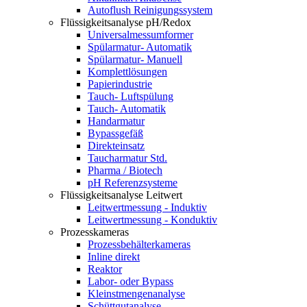
Autoflush Reinigungssystem
Flüssigkeitsanalyse pH/Redox
Universalmessumformer
Spülarmatur- Automatik
Spülarmatur- Manuell
Komplettlösungen
Papierindustrie
Tauch- Luftspülung
Tauch- Automatik
Handarmatur
Bypassgefäß
Direkteinsatz
Taucharmatur Std.
Pharma / Biotech
pH Referenzsysteme
Flüssigkeitsanalyse Leitwert
Leitwertmessung - Induktiv
Leitwertmessung - Konduktiv
Prozesskameras
Prozessbehälterkameras
Inline direkt
Reaktor
Labor- oder Bypass
Kleinstmengenanalyse
Schüttgutanalyse