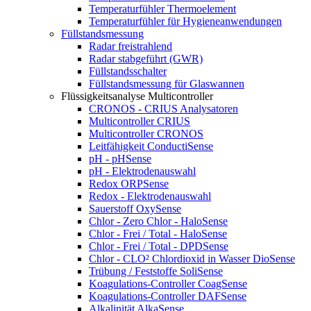
Temperaturfühler Thermoelement
Temperaturfühler für Hygieneanwendungen
Füllstandsmessung
Radar freistrahlend
Radar stabgeführt (GWR)
Füllstandsschalter
Füllstandsmessung für Glaswannen
Flüssigkeitsanalyse Multicontroller
CRONOS - CRIUS Analysatoren
Multicontroller CRIUS
Multicontroller CRONOS
Leitfähigkeit ConductiSense
pH - pHSense
pH - Elektrodenauswahl
Redox ORPSense
Redox - Elektrodenauswahl
Sauerstoff OxySense
Chlor - Zero Chlor - HaloSense
Chlor - Frei / Total - HaloSense
Chlor - Frei / Total - DPDSense
Chlor - CLO² Chlordioxid in Wasser DioSense
Trübung / Feststoffe SoliSense
Koagulations-Controller CoagSense
Koagulations-Controller DAFSense
Alkalinität AlkaSense