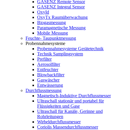
GASENZ Remote Sensor
GASENZ Integral Sensor
OxyId
OxyTx Raumüberwachung
Biogasmessung
Paramagnetische Messung
Mobile Messung
Feuchte- Taupunktmessung
Probennahmesysteme
Probennahmesysteme Gerätetechnik
Technik Samplingsystem
Prefilter
Aerosolfilter
Entfeuchter
Blowbackfilter
Gaswäscher
Entwässerung
Durchflussmessung
Magnetisch-Induktive Durchflussmesser
Ultraschall stationär und portabel für
Flüssigkeiten und Gase
Ultraschall für Kanäle, Gerinne und
Rohrleitungen
Wirbeldurchflussmesser
Coriolis Massendurchflussmesser