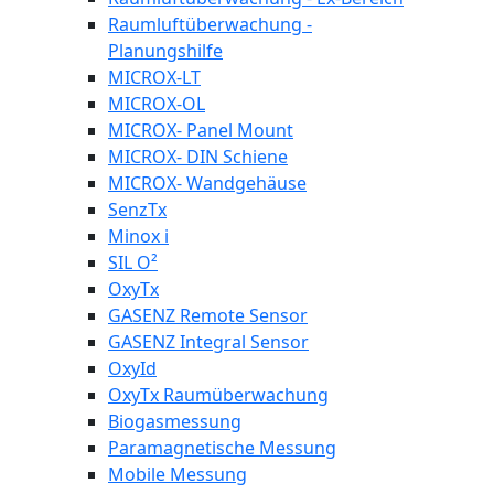
Raumluftüberwachung -
Planungshilfe
MICROX-LT
MICROX-OL
MICROX- Panel Mount
MICROX- DIN Schiene
MICROX- Wandgehäuse
SenzTx
Minox i
SIL O²
OxyTx
GASENZ Remote Sensor
GASENZ Integral Sensor
OxyId
OxyTx Raumüberwachung
Biogasmessung
Paramagnetische Messung
Mobile Messung