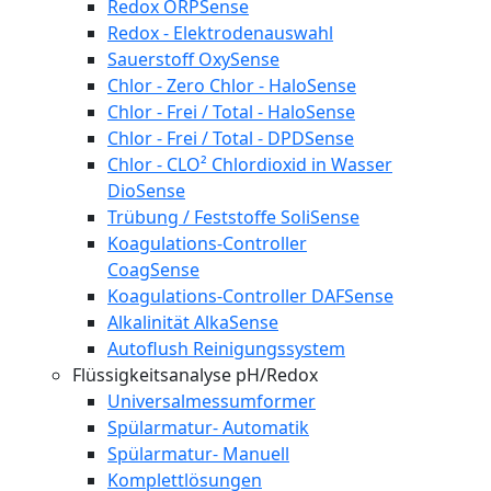
Redox ORPSense
Redox - Elektrodenauswahl
Sauerstoff OxySense
Chlor - Zero Chlor - HaloSense
Chlor - Frei / Total - HaloSense
Chlor - Frei / Total - DPDSense
Chlor - CLO² Chlordioxid in Wasser
DioSense
Trübung / Feststoffe SoliSense
Koagulations-Controller
CoagSense
Koagulations-Controller DAFSense
Alkalinität AlkaSense
Autoflush Reinigungssystem
Flüssigkeitsanalyse pH/Redox
Universalmessumformer
Spülarmatur- Automatik
Spülarmatur- Manuell
Komplettlösungen