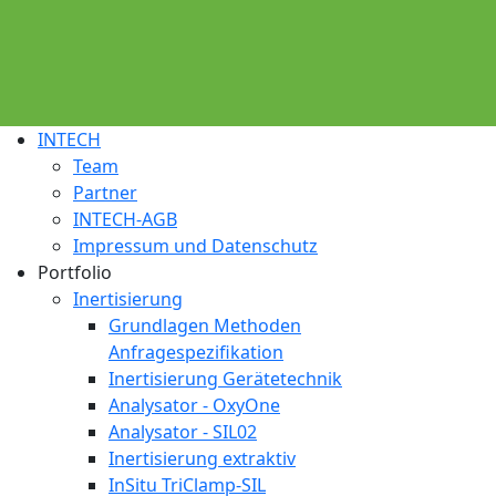
INTECH
Team
Partner
INTECH-AGB
Impressum und Datenschutz
Portfolio
Inertisierung
Grundlagen Methoden
Anfragespezifikation
Inertisierung Gerätetechnik
Analysator - OxyOne
Analysator - SIL02
Inertisierung extraktiv
InSitu TriClamp-SIL