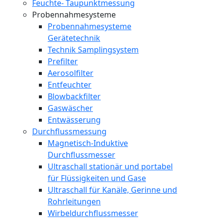
Feuchte- Taupunktmessung
Probennahmesysteme
Probennahmesysteme
Gerätetechnik
Technik Samplingsystem
Prefilter
Aerosolfilter
Entfeuchter
Blowbackfilter
Gaswäscher
Entwässerung
Durchflussmessung
Magnetisch-Induktive
Durchflussmesser
Ultraschall stationär und portabel
für Flüssigkeiten und Gase
Ultraschall für Kanäle, Gerinne und
Rohrleitungen
Wirbeldurchflussmesser