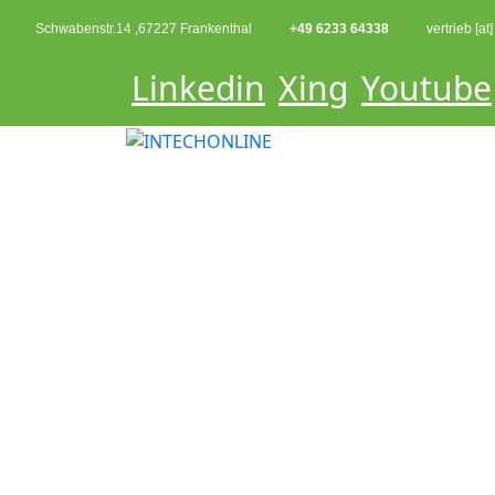
Schwabenstr.14 ,67227 Frankenthal
+49 6233 64338
vertrieb [at
Linkedin
Xing
Youtube