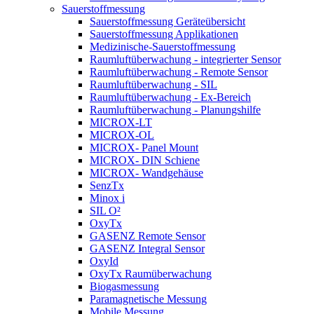
Sauerstoffmessung
Sauerstoffmessung Geräteübersicht
Sauerstoffmessung Applikationen
Medizinische-Sauerstoffmessung
Raumluftüberwachung - integrierter Sensor
Raumluftüberwachung - Remote Sensor
Raumluftüberwachung - SIL
Raumluftüberwachung - Ex-Bereich
Raumluftüberwachung - Planungshilfe
MICROX-LT
MICROX-OL
MICROX- Panel Mount
MICROX- DIN Schiene
MICROX- Wandgehäuse
SenzTx
Minox i
SIL O²
OxyTx
GASENZ Remote Sensor
GASENZ Integral Sensor
OxyId
OxyTx Raumüberwachung
Biogasmessung
Paramagnetische Messung
Mobile Messung