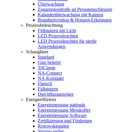
Überwachung
Zugangskontrolle an Personenschleusen
Kalanderüberwachung mit Kamera
Brandprävention & Hotspot-Erkennung
Prozessbeleuchtung
Füllstutzen mit Licht
LED Prozessleuchten
LED Prozessleuchten für sterile
Anwendungen
Schaugläser
Standard
Glas benetzt
TriClamp
NA-Connect
NA-Kompakt
Flansch
Füllstutzen
Durchflussanzeiger
Energieeffizienz
Energiemessung stationär
Energiemessung Messkoffer
Energiemessung Software
Zertifizierung und Förderung
Rogowskispulen
Stromwandler