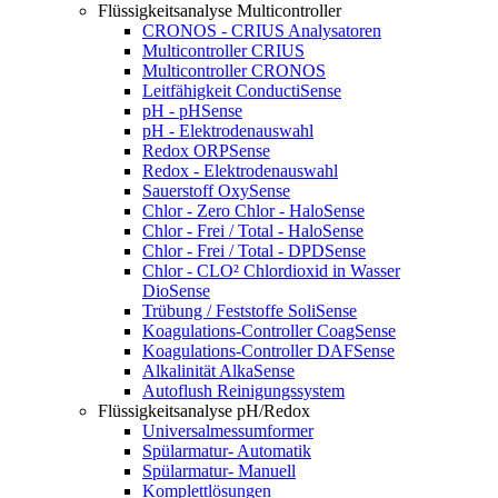
Flüssigkeitsanalyse Multicontroller
CRONOS - CRIUS Analysatoren
Multicontroller CRIUS
Multicontroller CRONOS
Leitfähigkeit ConductiSense
pH - pHSense
pH - Elektrodenauswahl
Redox ORPSense
Redox - Elektrodenauswahl
Sauerstoff OxySense
Chlor - Zero Chlor - HaloSense
Chlor - Frei / Total - HaloSense
Chlor - Frei / Total - DPDSense
Chlor - CLO² Chlordioxid in Wasser
DioSense
Trübung / Feststoffe SoliSense
Koagulations-Controller CoagSense
Koagulations-Controller DAFSense
Alkalinität AlkaSense
Autoflush Reinigungssystem
Flüssigkeitsanalyse pH/Redox
Universalmessumformer
Spülarmatur- Automatik
Spülarmatur- Manuell
Komplettlösungen