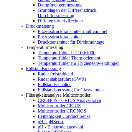
Dampfmengenmessung
Grundlagen der Differenzdruck-
Durchflussmessung
Differenzdruck-Rechner
Druckmessung
Prozessdrucktransmitter multivariabel
Prozessdrucktransmitter
Drucktransmitter für Direktmontage
Temperaturmessung
Temperaturfühler PT 100/1000
Temperaturfühler Thermoelement
Temperaturfühler für Hygieneanwendungen
Füllstandsmessung
Radar freistrahlend
Radar stabgeführt (GWR)
Füllstandsschalter
Füllstandsmessung für Glaswannen
Flüssigkeitsanalyse Multicontroller
CRONOS - CRIUS Analysatoren
Multicontroller CRIUS
Multicontroller CRONOS
Leitfähigkeit ConductiSense
pH - pHSense
pH - Elektrodenauswahl