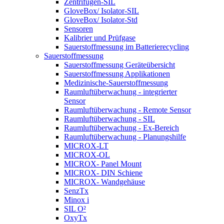
Zentrifugen-SIL
GloveBox/ Isolator-SIL
GloveBox/ Isolator-Std
Sensoren
Kalibrier und Prüfgase
Sauerstoffmessung im Batterierecycling
Sauerstoffmessung
Sauerstoffmessung Geräteübersicht
Sauerstoffmessung Applikationen
Medizinische-Sauerstoffmessung
Raumluftüberwachung - integrierter
Sensor
Raumluftüberwachung - Remote Sensor
Raumluftüberwachung - SIL
Raumluftüberwachung - Ex-Bereich
Raumluftüberwachung - Planungshilfe
MICROX-LT
MICROX-OL
MICROX- Panel Mount
MICROX- DIN Schiene
MICROX- Wandgehäuse
SenzTx
Minox i
SIL O²
OxyTx