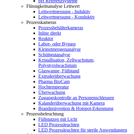
pH Referenzsysteme
Flüssigkeitsanalyse Leitwert
Leitwertmessung - Induktiv
Leitwertmessung - Konduktiv
Prozesskameras
Prozessbehälterkameras
Inline direkt
Reaktor
Labor- oder Bypass
Kleinstmengenanalyse
Schüttgutanalyse
Kristallisation, Zellwachstum,
Polystyrolwachstum
Glaswanne, Füllstand
Extruderüberwachung
Pharma BioCam
Hochtemperatur
Überwachung
Zugangskontrolle an Personenschleusen
Kalanderüberwachung mit Kamera
Brandprävention & Hotspot-Erkennung
Prozessbeleuchtung
Füllstutzen mit Licht
LED Prozessleuchten
LED Prozessleuchten für sterile Anwendungen