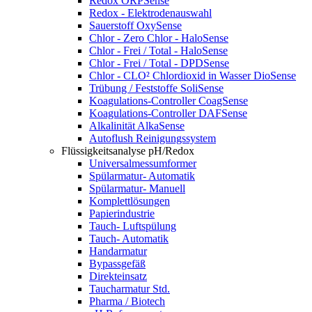
Redox ORPSense
Redox - Elektrodenauswahl
Sauerstoff OxySense
Chlor - Zero Chlor - HaloSense
Chlor - Frei / Total - HaloSense
Chlor - Frei / Total - DPDSense
Chlor - CLO² Chlordioxid in Wasser DioSense
Trübung / Feststoffe SoliSense
Koagulations-Controller CoagSense
Koagulations-Controller DAFSense
Alkalinität AlkaSense
Autoflush Reinigungssystem
Flüssigkeitsanalyse pH/Redox
Universalmessumformer
Spülarmatur- Automatik
Spülarmatur- Manuell
Komplettlösungen
Papierindustrie
Tauch- Luftspülung
Tauch- Automatik
Handarmatur
Bypassgefäß
Direkteinsatz
Taucharmatur Std.
Pharma / Biotech