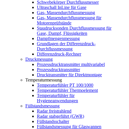
Schwebekörper Durchflussmesser
Ultraschall InLine für Gase
Gas- Massendurchflussmessung
Gas- Massendurchflussmessung für
Motorenprüfstände
Staudrucksonden Durchflussmessung für
Gase, Dampf, Flüssigkeiten
Dampfmengenmessung
Grundlagen der Differenzdruck-
Durchflussmessung
Differenzdruck-Rechner
Druckmessung
Prozessdrucktransmitter multivariabel
Prozessdrucktransmitter
Drucktransmitter für Direktmontage
Temperaturmessung
Temperaturfühler PT 100/1000
Temperaturfühler Thermoelement
Temperaturfühler für
Hygieneanwendungen
Füllstandsmessung
Radar freistrahlend
Radar stabgeführt (GWR)
Füllstandsschalter
Füllstandsmessung für Glaswannen