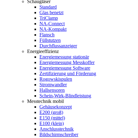
Schaugläser
Standard
Glas benetzt
TriClamp
NA-Connect
NA-Kompakt
Flansch
Füllstutzen
Durchflussanzeiger
Energieeffizienz
Energiemessung stationär
Energiemessung Messkoffer
Energiemessung Software
Zertifizierung und Förderung
Rogowskispulen
Stromwandler
Hallsensoren
Schein-Wirk-Blindleistung
Messtechnik mobil
Gehäusekonzept
E200 (groß)
E150 (mittel)
E100 (klein)
Anschlusstechnik
Bildschirmschreiber