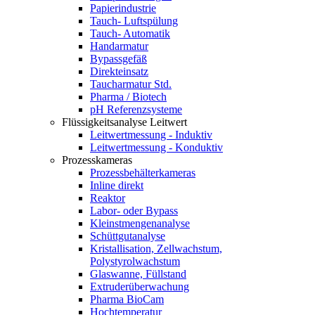
Papierindustrie
Tauch- Luftspülung
Tauch- Automatik
Handarmatur
Bypassgefäß
Direkteinsatz
Taucharmatur Std.
Pharma / Biotech
pH Referenzsysteme
Flüssigkeitsanalyse Leitwert
Leitwertmessung - Induktiv
Leitwertmessung - Konduktiv
Prozesskameras
Prozessbehälterkameras
Inline direkt
Reaktor
Labor- oder Bypass
Kleinstmengenanalyse
Schüttgutanalyse
Kristallisation, Zellwachstum,
Polystyrolwachstum
Glaswanne, Füllstand
Extruderüberwachung
Pharma BioCam
Hochtemperatur