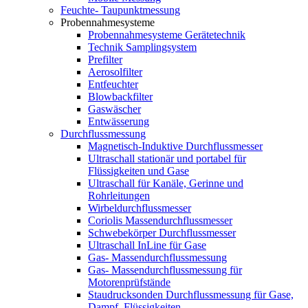
Feuchte- Taupunktmessung
Probennahmesysteme
Probennahmesysteme Gerätetechnik
Technik Samplingsystem
Prefilter
Aerosolfilter
Entfeuchter
Blowbackfilter
Gaswäscher
Entwässerung
Durchflussmessung
Magnetisch-Induktive Durchflussmesser
Ultraschall stationär und portabel für
Flüssigkeiten und Gase
Ultraschall für Kanäle, Gerinne und
Rohrleitungen
Wirbeldurchflussmesser
Coriolis Massendurchflussmesser
Schwebekörper Durchflussmesser
Ultraschall InLine für Gase
Gas- Massendurchflussmessung
Gas- Massendurchflussmessung für
Motorenprüfstände
Staudrucksonden Durchflussmessung für Gase,
Dampf, Flüssigkeiten