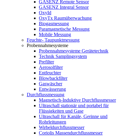
GASENZ Remote Sensor
GASENZ Integral Sensor
OxyId
OxyTx Raumüberwachung
Biogasmessung
Paramagnetische Messung
Mobile Messung
Feuchte- Taupunktmessung
Probennahmesysteme
Probennahmesysteme Gerätetechnik
Technik Samplingsystem
Prefilter
Aerosolfilter
Entfeuchter
Blowbackfilter
Gaswäscher
Entwässerung
Durchflussmessung
Magnetisch-Induktive Durchflussmesser
Ultraschall stationär und portabel für
Flüssigkeiten und Gase
Ultraschall für Kanäle, Gerinne und
Rohrleitungen
Wirbeldurchflussmesser
Coriolis Massendurchflussmesser