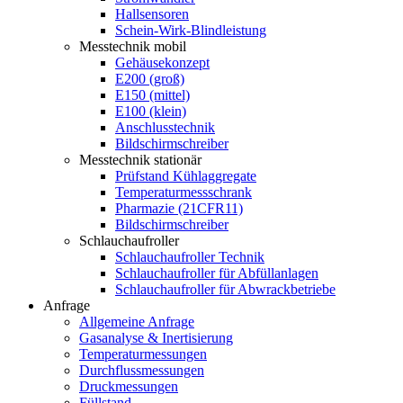
Hallsensoren
Schein-Wirk-Blindleistung
Messtechnik mobil
Gehäusekonzept
E200 (groß)
E150 (mittel)
E100 (klein)
Anschlusstechnik
Bildschirmschreiber
Messtechnik stationär
Prüfstand Kühlaggregate
Temperaturmessschrank
Pharmazie (21CFR11)
Bildschirmschreiber
Schlauchaufroller
Schlauchaufroller Technik
Schlauchaufroller für Abfüllanlagen
Schlauchaufroller für Abwrackbetriebe
Anfrage
Allgemeine Anfrage
Gasanalyse & Inertisierung
Temperaturmessungen
Durchflussmessungen
Druckmessungen
Füllstand