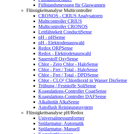
Füllstandsmessung für Glaswannen
Flüssigkeitsanalyse Multicontroller
CRONOS - CRIUS Analysatoren
Multicontroller CRIUS
Multicontroller CRONOS
Leitfähigkeit ConductiSense
pH - pHSense
pH - Elektrodenauswahl
Redox ORPSense
Redox - Elektrodenauswahl
Sauerstoff OxySense
Chlor - Zero Chlor - HaloSense
Chlor - Frei / Total - HaloSense
Chlor - Frei / Total - DPDSense
Chlor - CLO² Chlordioxid in Wasser DioSense
Trübung / Feststoffe SoliSense
Koagulations-Controller CoagSense
Koagulations-Controller DAFSense
Alkalinität AlkaSense
Autoflush Reinigungssystem
Flüssigkeitsanalyse pH/Redox
Universalmessumformer
Spülarmatur- Automatik
Spülarmatur- Manuell