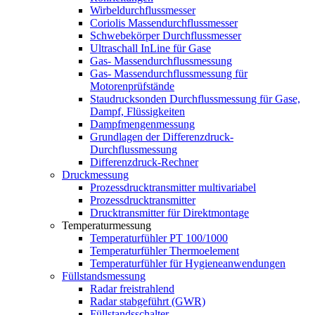
Wirbeldurchflussmesser
Coriolis Massendurchflussmesser
Schwebekörper Durchflussmesser
Ultraschall InLine für Gase
Gas- Massendurchflussmessung
Gas- Massendurchflussmessung für
Motorenprüfstände
Staudrucksonden Durchflussmessung für Gase,
Dampf, Flüssigkeiten
Dampfmengenmessung
Grundlagen der Differenzdruck-
Durchflussmessung
Differenzdruck-Rechner
Druckmessung
Prozessdrucktransmitter multivariabel
Prozessdrucktransmitter
Drucktransmitter für Direktmontage
Temperaturmessung
Temperaturfühler PT 100/1000
Temperaturfühler Thermoelement
Temperaturfühler für Hygieneanwendungen
Füllstandsmessung
Radar freistrahlend
Radar stabgeführt (GWR)
Füllstandsschalter