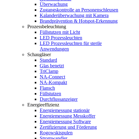
Überwachung
Zugangskontrolle an Personenschleusen
Kalanderüberwachung mit Kamera
Brandprävention & Hotspot-Erkennung
Prozessbeleuchtung
Füllstutzen mit Licht
LED Prozessleuchten
LED Prozessleuchten für sterile
Anwendungen
Schaugläser
Standard
Glas benetzt
TriClamp
NA-Connect
NA-Kompakt
Flansch
Füllstutzen
Durchflussanzeiger
Energieeffizienz
Energiemessung stationär
Energiemessung Messkoffer
Energiemessung Software
Zertifizierung und Förderung
Rogowskispulen
Stromwandler