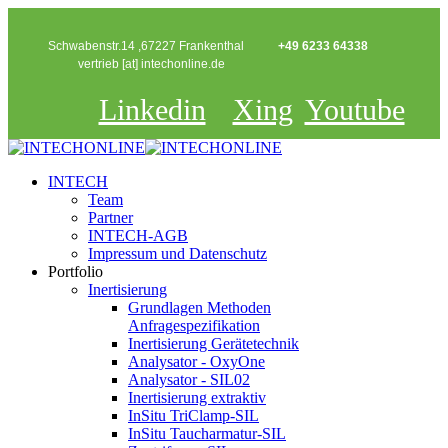
Schwabenstr.14 ,67227 Frankenthal
+49 6233 64338
vertrieb [at] intechonline.de
Linkedin
Xing
Youtube
INTECH
Team
Partner
INTECH-AGB
Impressum und Datenschutz
Portfolio
Inertisierung
Grundlagen Methoden
Anfragespezifikation
Inertisierung Gerätetechnik
Analysator - OxyOne
Analysator - SIL02
Inertisierung extraktiv
InSitu TriClamp-SIL
InSitu Taucharmatur-SIL