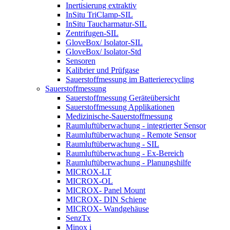
Inertisierung extraktiv
InSitu TriClamp-SIL
InSitu Taucharmatur-SIL
Zentrifugen-SIL
GloveBox/ Isolator-SIL
GloveBox/ Isolator-Std
Sensoren
Kalibrier und Prüfgase
Sauerstoffmessung im Batterierecycling
Sauerstoffmessung
Sauerstoffmessung Geräteübersicht
Sauerstoffmessung Applikationen
Medizinische-Sauerstoffmessung
Raumluftüberwachung - integrierter Sensor
Raumluftüberwachung - Remote Sensor
Raumluftüberwachung - SIL
Raumluftüberwachung - Ex-Bereich
Raumluftüberwachung - Planungshilfe
MICROX-LT
MICROX-OL
MICROX- Panel Mount
MICROX- DIN Schiene
MICROX- Wandgehäuse
SenzTx
Minox i