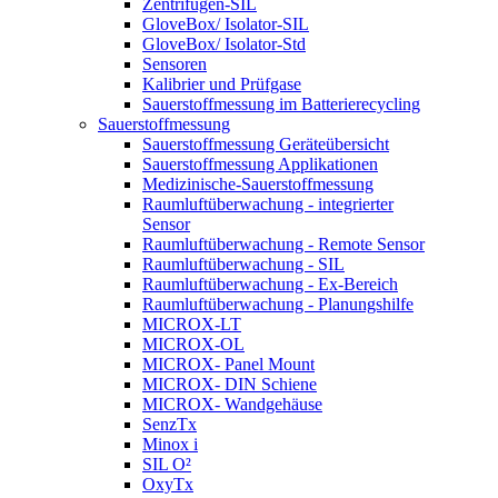
Zentrifugen-SIL
GloveBox/ Isolator-SIL
GloveBox/ Isolator-Std
Sensoren
Kalibrier und Prüfgase
Sauerstoffmessung im Batterierecycling
Sauerstoffmessung
Sauerstoffmessung Geräteübersicht
Sauerstoffmessung Applikationen
Medizinische-Sauerstoffmessung
Raumluftüberwachung - integrierter
Sensor
Raumluftüberwachung - Remote Sensor
Raumluftüberwachung - SIL
Raumluftüberwachung - Ex-Bereich
Raumluftüberwachung - Planungshilfe
MICROX-LT
MICROX-OL
MICROX- Panel Mount
MICROX- DIN Schiene
MICROX- Wandgehäuse
SenzTx
Minox i
SIL O²
OxyTx