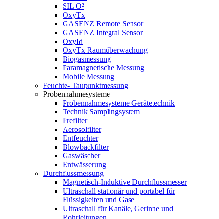
SIL O²
OxyTx
GASENZ Remote Sensor
GASENZ Integral Sensor
OxyId
OxyTx Raumüberwachung
Biogasmessung
Paramagnetische Messung
Mobile Messung
Feuchte- Taupunktmessung
Probennahmesysteme
Probennahmesysteme Gerätetechnik
Technik Samplingsystem
Prefilter
Aerosolfilter
Entfeuchter
Blowbackfilter
Gaswäscher
Entwässerung
Durchflussmessung
Magnetisch-Induktive Durchflussmesser
Ultraschall stationär und portabel für
Flüssigkeiten und Gase
Ultraschall für Kanäle, Gerinne und
Rohrleitungen