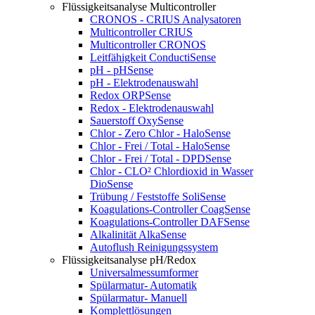
Flüssigkeitsanalyse Multicontroller
CRONOS - CRIUS Analysatoren
Multicontroller CRIUS
Multicontroller CRONOS
Leitfähigkeit ConductiSense
pH - pHSense
pH - Elektrodenauswahl
Redox ORPSense
Redox - Elektrodenauswahl
Sauerstoff OxySense
Chlor - Zero Chlor - HaloSense
Chlor - Frei / Total - HaloSense
Chlor - Frei / Total - DPDSense
Chlor - CLO² Chlordioxid in Wasser
DioSense
Trübung / Feststoffe SoliSense
Koagulations-Controller CoagSense
Koagulations-Controller DAFSense
Alkalinität AlkaSense
Autoflush Reinigungssystem
Flüssigkeitsanalyse pH/Redox
Universalmessumformer
Spülarmatur- Automatik
Spülarmatur- Manuell
Komplettlösungen