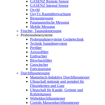
GASENZ Remote Sensor
GASENZ Integral Sensor
OxyId
OxyTx Raumüberwachung
Biogasmessung
Paramagnetische Messung
Mobile Messung
Feuchte- Taupunktmessung
Probennahmesysteme
Probennahmesysteme Gerätetechnik
Technik Samplingsystem
Prefilter
Aerosolfilter
Entfeuchter
Blowbackfilter
Gaswäscher
Entwässerung
Durchflussmessung
Magnetisch-Induktive Durchflussmesser
Ultraschall stationär und portabel für
Flüssigkeiten und Gase
Ultraschall für Kanäle, Gerinne und
Rohrleitungen
Wirbeldurchflussmesser
Coriolis Massendurchflussmesser