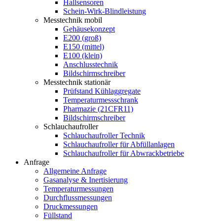
Hallsensoren
Schein-Wirk-Blindleistung
Messtechnik mobil
Gehäusekonzept
E200 (groß)
E150 (mittel)
E100 (klein)
Anschlusstechnik
Bildschirmschreiber
Messtechnik stationär
Prüfstand Kühlaggregate
Temperaturmessschrank
Pharmazie (21CFR11)
Bildschirmschreiber
Schlauchaufroller
Schlauchaufroller Technik
Schlauchaufroller für Abfüllanlagen
Schlauchaufroller für Abwrackbetriebe
Anfrage
Allgemeine Anfrage
Gasanalyse & Inertisierung
Temperaturmessungen
Durchflussmessungen
Druckmessungen
Füllstand