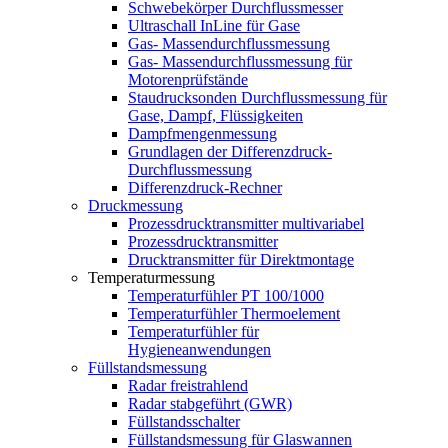
Schwebekörper Durchflussmesser
Ultraschall InLine für Gase
Gas- Massendurchflussmessung
Gas- Massendurchflussmessung für
Motorenprüfstände
Staudrucksonden Durchflussmessung für
Gase, Dampf, Flüssigkeiten
Dampfmengenmessung
Grundlagen der Differenzdruck-
Durchflussmessung
Differenzdruck-Rechner
Druckmessung
Prozessdrucktransmitter multivariabel
Prozessdrucktransmitter
Drucktransmitter für Direktmontage
Temperaturmessung
Temperaturfühler PT 100/1000
Temperaturfühler Thermoelement
Temperaturfühler für
Hygieneanwendungen
Füllstandsmessung
Radar freistrahlend
Radar stabgeführt (GWR)
Füllstandsschalter
Füllstandsmessung für Glaswannen