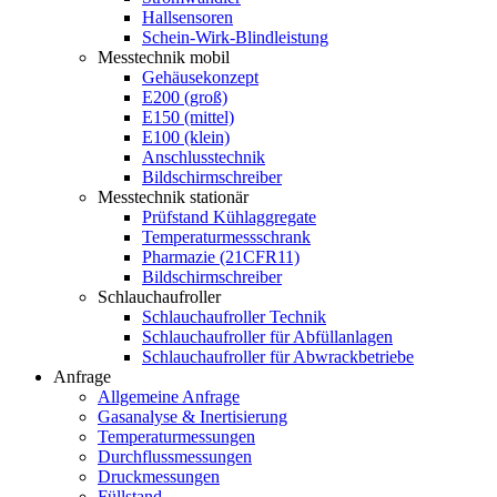
Hallsensoren
Schein-Wirk-Blindleistung
Messtechnik mobil
Gehäusekonzept
E200 (groß)
E150 (mittel)
E100 (klein)
Anschlusstechnik
Bildschirmschreiber
Messtechnik stationär
Prüfstand Kühlaggregate
Temperaturmessschrank
Pharmazie (21CFR11)
Bildschirmschreiber
Schlauchaufroller
Schlauchaufroller Technik
Schlauchaufroller für Abfüllanlagen
Schlauchaufroller für Abwrackbetriebe
Anfrage
Allgemeine Anfrage
Gasanalyse & Inertisierung
Temperaturmessungen
Durchflussmessungen
Druckmessungen
Füllstand