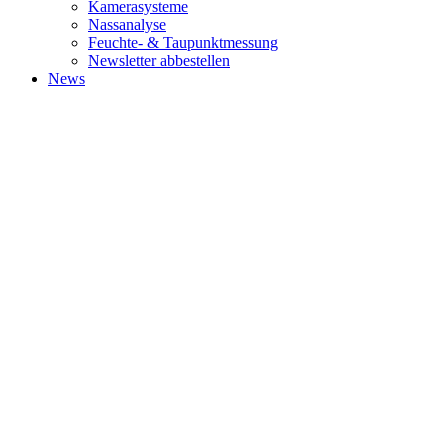
Kamerasysteme
Nassanalyse
Feuchte- & Taupunktmessung
Newsletter abbestellen
News
ABOUT
World's leading management consulting firms, where bold thinking,
inspired people and a passion for results come together for
extraordinary impact.
SUBSCRIBE