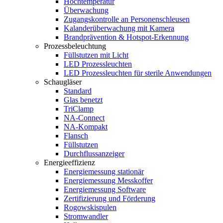
Hochtemperatur
Überwachung
Zugangskontrolle an Personenschleusen
Kalanderüberwachung mit Kamera
Brandprävention & Hotspot-Erkennung
Prozessbeleuchtung
Füllstutzen mit Licht
LED Prozessleuchten
LED Prozessleuchten für sterile Anwendungen
Schaugläser
Standard
Glas benetzt
TriClamp
NA-Connect
NA-Kompakt
Flansch
Füllstutzen
Durchflussanzeiger
Energieeffizienz
Energiemessung stationär
Energiemessung Messkoffer
Energiemessung Software
Zertifizierung und Förderung
Rogowskispulen
Stromwandler