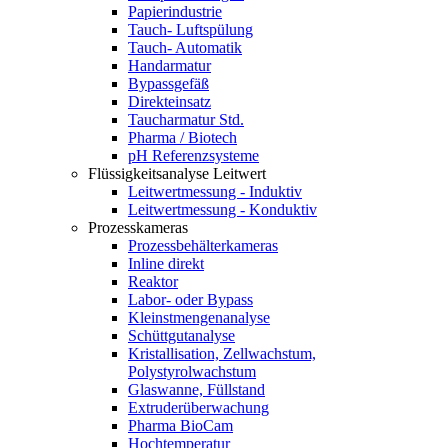
Papierindustrie
Tauch- Luftspülung
Tauch- Automatik
Handarmatur
Bypassgefäß
Direkteinsatz
Taucharmatur Std.
Pharma / Biotech
pH Referenzsysteme
Flüssigkeitsanalyse Leitwert
Leitwertmessung - Induktiv
Leitwertmessung - Konduktiv
Prozesskameras
Prozessbehälterkameras
Inline direkt
Reaktor
Labor- oder Bypass
Kleinstmengenanalyse
Schüttgutanalyse
Kristallisation, Zellwachstum,
Polystyrolwachstum
Glaswanne, Füllstand
Extruderüberwachung
Pharma BioCam
Hochtemperatur