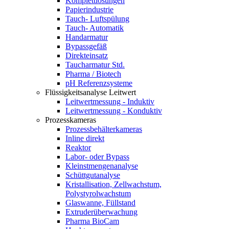
Komplettlösungen
Papierindustrie
Tauch- Luftspülung
Tauch- Automatik
Handarmatur
Bypassgefäß
Direkteinsatz
Taucharmatur Std.
Pharma / Biotech
pH Referenzsysteme
Flüssigkeitsanalyse Leitwert
Leitwertmessung - Induktiv
Leitwertmessung - Konduktiv
Prozesskameras
Prozessbehälterkameras
Inline direkt
Reaktor
Labor- oder Bypass
Kleinstmengenanalyse
Schüttgutanalyse
Kristallisation, Zellwachstum,
Polystyrolwachstum
Glaswanne, Füllstand
Extruderüberwachung
Pharma BioCam