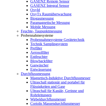
GASENZ Remote Sensor
GASENZ Integral Sensor
OxyId
OxyTx Raumüberwachung
Biogasmessung
Paramagnetische Messung
Mobile Messung
Feuchte- Taupunktmessung
Probennahmesysteme
Probennahmesysteme Gerätetechnik
Technik Samplingsystem
Prefilter
Aerosolfilter
Entfeuchter
Blowbackfilter
Gaswäscher
Entwässerung
Durchflussmessung
Magnetisch-Induktive Durchflussmesser
Ultraschall stationär und portabel für
Flüssigkeiten und Gase
Ultraschall für Kanäle, Gerinne und
Rohrleitungen
Wirbeldurchflussmesser
Coriolis Massendurchflussmesser