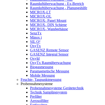
Raumluftüberwachung - Ex-Bereich
Raumluftüberwachung - Planungshilfe
MICROX-LT
MICROX-OL
MICROX- Panel Mount
MICROX- DIN Schiene
MICROX- Wandgehäuse
SenzTx
Minox i
SIL O²
OxyTx
GASENZ Remote Sensor
GASENZ Integral Sensor
OxyId
OxyTx Raumüberwachung
Biogasmessung
Paramagnetische Messung
Mobile Messung
Feuchte- Taupunktmessung
Probennahmesysteme
Probennahmesysteme Gerätetechnik
Technik Samplingsystem
Prefilter
Aerosolfilter
Entfeuchter