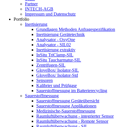
Partner
INTECH-AGB
Impressum und Datenschutz
Portfolio
Inertisierung
Grundlagen Methoden Anfragespezifikation
Inertisierung Gerätetechnik
Analysator - OxyOne
Analysator - SIL02
Inertisierung extraktiv
InSitu TriClamp-SIL
InSitu Taucharmatur-SIL
Zentrifugen-SIL
GloveBox/ Isolator-SIL
GloveBox/ Isolator-Std
Sensoren
Kalibrier und Prüfgase
Sauerstoffmessung im Batterierecycling
Sauerstoffmessung
Sauerstoffmessung Geräteübersicht
Sauerstoffmessung Applikationen
Medizinische-Sauerstoffmessung
Raumluftüberwachung - integrierter Sensor
Raumluftüberwachung - Remote Sensor
Raumluftüberwachung - SIL