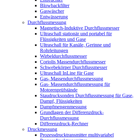
Blowbackfilter
Gaswäscher
Entwässerung
Durchflussmessung
Magnetisch-Induktive Durchflussmesser
Ultraschall stationär und portabel für
Flüssigkeiten und Gase
Ultraschall für Kanäle, Gerinne und
Rohrleitungen
Wirbeldurchflussmesser
Coriolis Massendurchflussmesser
Schwebekörper Durchflussmesser
Ultraschall InLine für Gase
Gas- Massendurchflussmessung
Gas- Massendurchflussmessung für
Motorenprüfstände
Staudrucksonden Durchflussmessung für Gase,
Dampf, Flüssigkeiten
Dampfmengenmessung
Grundlagen der Differenzdruck-
Durchflussmessung
Differenzdruck-Rechner
Druckmessung
Prozessdrucktransmitter multivariabel