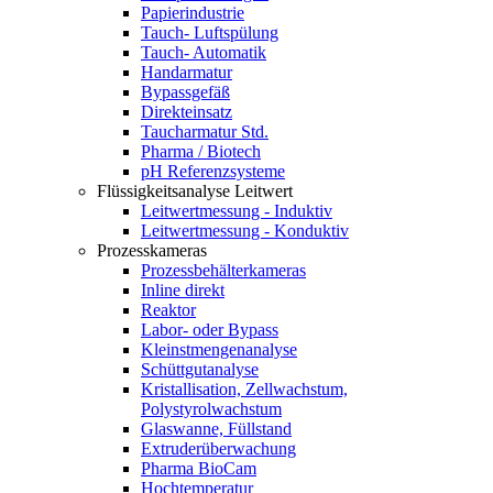
Papierindustrie
Tauch- Luftspülung
Tauch- Automatik
Handarmatur
Bypassgefäß
Direkteinsatz
Taucharmatur Std.
Pharma / Biotech
pH Referenzsysteme
Flüssigkeitsanalyse Leitwert
Leitwertmessung - Induktiv
Leitwertmessung - Konduktiv
Prozesskameras
Prozessbehälterkameras
Inline direkt
Reaktor
Labor- oder Bypass
Kleinstmengenanalyse
Schüttgutanalyse
Kristallisation, Zellwachstum,
Polystyrolwachstum
Glaswanne, Füllstand
Extruderüberwachung
Pharma BioCam
Hochtemperatur