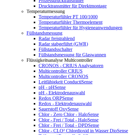
Prozessdrucktransmitter
Drucktransmitter für Direktmontage
Temperaturmessung
Temperaturfühler PT 100/1000
Temperaturfühler Thermoelement
Temperaturfühler für Hygieneanwendungen
Füllstandsmessung
Radar freistrahlend
Radar stabgeführt (GWR)
Füllstandsschalter
Füllstandsmessung für Glaswannen
Flüssigkeitsanalyse Multicontroller
CRONOS - CRIUS Analysatoren
Multicontroller CRIUS
Multicontroller CRONOS
Leitfähigkeit ConductiSense
pH - pHSense
pH - Elektrodenauswahl
Redox ORPSense
Redox - Elektrodenauswahl
Sauerstoff OxySense
Chlor - Zero Chlor - HaloSense
Chlor - Frei / Total - HaloSense
Chlor - Frei / Total - DPDSense
Chlor - CLO² Chlordioxid in Wasser DioSense