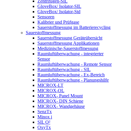
Zentrifugen-SIL
GloveBox/ Isolator-SIL
GloveBox/ Isolator-Std
Sensoren
Kalibrier und Prüfgase
Sauerstoffmessung im Batterierecycling
Sauerstoffmessung
Sauerstoffmessung Geräteübersicht
Sauerstoffmessung Applikationen
Medizinische-Sauerstoffmessung
Raumluftüberwachung - integrierter
Sensor
Raumluftüberwachung - Remote Sensor
Raumluftüberwachung - SIL
Raumluftüberwachung - Ex-Bereich
Raumluftüberwachung - Planungshilfe
MICROX-LT
MICROX-OL
MICROX- Panel Mount
MICROX- DIN Schiene
MICROX- Wandgehäuse
SenzTx
Minox i
SIL O²
OxyTx