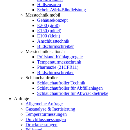
Hallsensoren
Schein-Wirk-Blindleistung
Messtechnik mobil
Gehäusekonzept
E200 (groß)
E150 (mittel)
E100 (klein)
Anschlusstechnik
Bildschirmschreiber
Messtechnik stationär
Prüfstand Kühlaggregate
Temperaturmessschrank
Pharmazie (21CFR11)
Bildschirmschreiber
Schlauchaufroller
Schlauchaufroller Technik
Schlauchaufroller für Abfüllanlagen
Schlauchaufroller für Abwrackbetriebe
Anfrage
Allgemeine Anfrage
Gasanalyse & Inertisierung
Temperaturmessungen
Durchflussmessungen
Druckmessungen
Füllstand