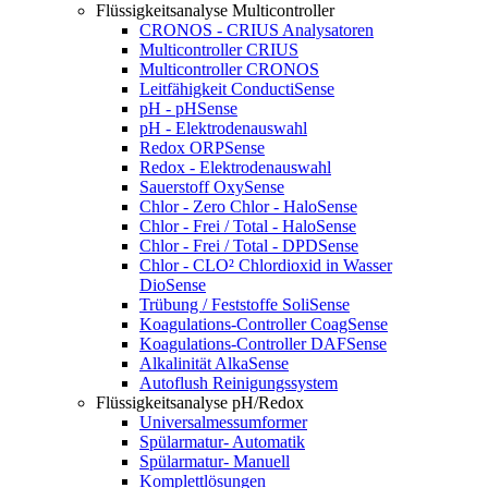
Flüssigkeitsanalyse Multicontroller
CRONOS - CRIUS Analysatoren
Multicontroller CRIUS
Multicontroller CRONOS
Leitfähigkeit ConductiSense
pH - pHSense
pH - Elektrodenauswahl
Redox ORPSense
Redox - Elektrodenauswahl
Sauerstoff OxySense
Chlor - Zero Chlor - HaloSense
Chlor - Frei / Total - HaloSense
Chlor - Frei / Total - DPDSense
Chlor - CLO² Chlordioxid in Wasser
DioSense
Trübung / Feststoffe SoliSense
Koagulations-Controller CoagSense
Koagulations-Controller DAFSense
Alkalinität AlkaSense
Autoflush Reinigungssystem
Flüssigkeitsanalyse pH/Redox
Universalmessumformer
Spülarmatur- Automatik
Spülarmatur- Manuell
Komplettlösungen