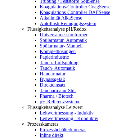
Trübung / Feststoffe SoliSense
Koagulations-Controller CoagSense
Koagulations-Controller DAFSense
Alkalinität AlkaSense
Autoflush Reinigungssystem
Flüssigkeitsanalyse pH/Redox
Universalmessumformer
Spülarmatur- Automatik
Spülarmatur- Manuell
Komplettlösungen
Papierindustrie
Tauch- Luftspülung
Tauch- Automatik
Handarmatur
Bypassgefäß
Direkteinsatz
Taucharmatur Std.
Pharma / Biotech
pH Referenzsysteme
Flüssigkeitsanalyse Leitwert
Leitwertmessung - Induktiv
Leitwertmessung - Konduktiv
Prozesskameras
Prozessbehälterkameras
Inline direkt