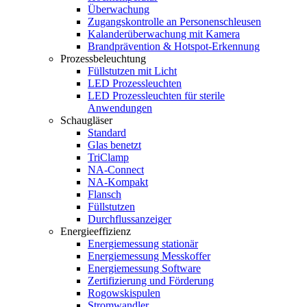
Überwachung
Zugangskontrolle an Personenschleusen
Kalanderüberwachung mit Kamera
Brandprävention & Hotspot-Erkennung
Prozessbeleuchtung
Füllstutzen mit Licht
LED Prozessleuchten
LED Prozessleuchten für sterile
Anwendungen
Schaugläser
Standard
Glas benetzt
TriClamp
NA-Connect
NA-Kompakt
Flansch
Füllstutzen
Durchflussanzeiger
Energieeffizienz
Energiemessung stationär
Energiemessung Messkoffer
Energiemessung Software
Zertifizierung und Förderung
Rogowskispulen
Stromwandler