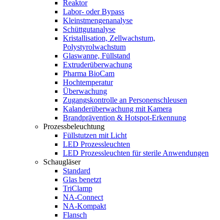
Reaktor
Labor- oder Bypass
Kleinstmengenanalyse
Schüttgutanalyse
Kristallisation, Zellwachstum,
Polystyrolwachstum
Glaswanne, Füllstand
Extruderüberwachung
Pharma BioCam
Hochtemperatur
Überwachung
Zugangskontrolle an Personenschleusen
Kalanderüberwachung mit Kamera
Brandprävention & Hotspot-Erkennung
Prozessbeleuchtung
Füllstutzen mit Licht
LED Prozessleuchten
LED Prozessleuchten für sterile Anwendungen
Schaugläser
Standard
Glas benetzt
TriClamp
NA-Connect
NA-Kompakt
Flansch