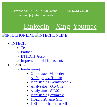
Schwabenstr.14 ,67227 Frankenthal
+49 6233 64338
vertrieb [at] intechonline.de
Linkedin
Xing
Youtube
INTECH
Team
Partner
INTECH-AGB
Impressum und Datenschutz
Portfolio
Inertisierung
Grundlagen Methoden
Anfragespezifikation
Inertisierung Gerätetechnik
Analysator - OxyOne
Analysator - SIL02
Inertisierung extraktiv
InSitu TriClamp-SIL
InSitu Taucharmatur-SIL