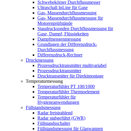
Schwebekörper Durchflussmesser
Ultraschall InLine für Gase
Gas- Massendurchflussmessung
Gas- Massendurchflussmessung für
Motorenprüfstände
Staudrucksonden Durchflussmessung für
Gase, Dampf, Flüssigkeiten
Dampfmengenmessung
Grundlagen der Differenzdruck-
Durchflussmessung
Differenzdruck-Rechner
Druckmessung
Prozessdrucktransmitter multivariabel
Prozessdrucktransmitter
Drucktransmitter für Direktmontage
Temperaturmessung
Temperaturfühler PT 100/1000
Temperaturfühler Thermoelement
Temperaturfühler für
Hygieneanwendungen
Füllstandsmessung
Radar freistrahlend
Radar stabgeführt (GWR)
Füllstandsschalter
Füllstandsmessung für Glaswannen