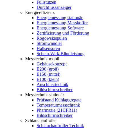
Füllstutzen
Durchflussanzeiger
Energieeffizienz
Energiemessung stationär
Energiemessung Messkoffer
Energiemessung Software
Zertifizierung und Förderung
Rogowskispulen
Stromwandler
Hallsensoren
Schein-Wirk-Blindleistung
Messtechnik mobil
Gehäusekonzept
E200 (groß)
E150 (mittel)
E100 (klein)
Anschlusstechnik
Bildschirmschreiber
Messtechnik stationär
Prüfstand Kühlaggregate
Temperaturmessschrank
Pharmazie (21CFR11)
Bildschirmschreiber
Schlauchaufroller
Schlauchaufroller Technik