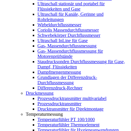
Ultraschall stationär und portabel für
Flüssigkeiten und Gase
Ultraschall für Kanäle, Gerinne und
Rohrleitungen
Wirbeldurchflussmesser
Coriolis Massendurchflussmesser
Schwebekörper Durchflussmesser
Ultraschall InLine für Gase
Gas- Massendurchflussmessung
Gas- Massendurchflussmessung für
Motorenprüfstände
Staudrucksonden Durchflussmessung für Gase,
Dampf, Flüssigkeiten
Dampfmengenmessung
Grundlagen der Differenzdruck-
Durchflussmessung
Differenzdruck-Rechner
Druckmessung
Prozessdrucktransmitter multivariabel
Prozessdrucktransmitter
Drucktransmitter für Direktmontage
Temperaturmessung
Temperaturfühler PT 100/1000
Temperaturfühler Thermoelement
Temperaturfühler für Hygieneanwendungen