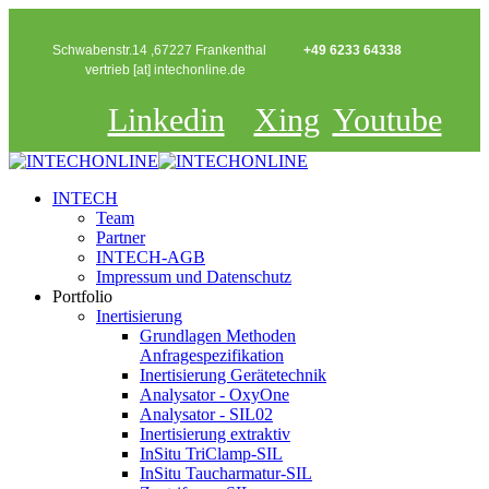
Schwabenstr.14 ,67227 Frankenthal
+49 6233 64338
vertrieb [at] intechonline.de
Linkedin
Xing
Youtube
INTECH
Team
Partner
INTECH-AGB
Impressum und Datenschutz
Portfolio
Inertisierung
Grundlagen Methoden
Anfragespezifikation
Inertisierung Gerätetechnik
Analysator - OxyOne
Analysator - SIL02
Inertisierung extraktiv
InSitu TriClamp-SIL
InSitu Taucharmatur-SIL