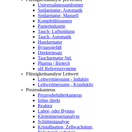
Universalmessumformer
Spülarmatur- Automatik
Spülarmatur- Manuell
Komplettlösungen
Papierindustrie
Tauch- Luftspülung
Tauch- Automatik
Handarmatur
Bypassgefäß
Direkteinsatz
Taucharmatur Std.
Pharma / Biotech
pH Referenzsysteme
Flüssigkeitsanalyse Leitwert
Leitwertmessung - Induktiv
Leitwertmessung - Konduktiv
Prozesskameras
Prozessbehälterkameras
Inline direkt
Reaktor
Labor- oder Bypass
Kleinstmengenanalyse
Schüttgutanalyse
Kristallisation, Zellwachstum,