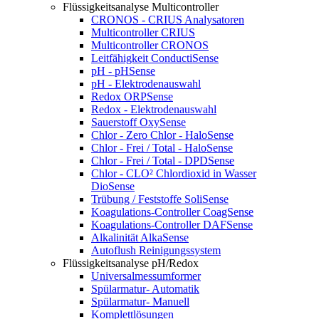
Flüssigkeitsanalyse Multicontroller
CRONOS - CRIUS Analysatoren
Multicontroller CRIUS
Multicontroller CRONOS
Leitfähigkeit ConductiSense
pH - pHSense
pH - Elektrodenauswahl
Redox ORPSense
Redox - Elektrodenauswahl
Sauerstoff OxySense
Chlor - Zero Chlor - HaloSense
Chlor - Frei / Total - HaloSense
Chlor - Frei / Total - DPDSense
Chlor - CLO² Chlordioxid in Wasser
DioSense
Trübung / Feststoffe SoliSense
Koagulations-Controller CoagSense
Koagulations-Controller DAFSense
Alkalinität AlkaSense
Autoflush Reinigungssystem
Flüssigkeitsanalyse pH/Redox
Universalmessumformer
Spülarmatur- Automatik
Spülarmatur- Manuell
Komplettlösungen