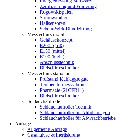
Energiemessung Software
Zertifizierung und Förderung
Rogowskispulen
Stromwandler
Hallsensoren
Schein-Wirk-Blindleistung
Messtechnik mobil
Gehäusekonzept
E200 (groß)
E150 (mittel)
E100 (klein)
Anschlusstechnik
Bildschirmschreiber
Messtechnik stationär
Prüfstand Kühlaggregate
Temperaturmessschrank
Pharmazie (21CFR11)
Bildschirmschreiber
Schlauchaufroller
Schlauchaufroller Technik
Schlauchaufroller für Abfüllanlagen
Schlauchaufroller für Abwrackbetriebe
Anfrage
Allgemeine Anfrage
Gasanalyse & Inertisierung