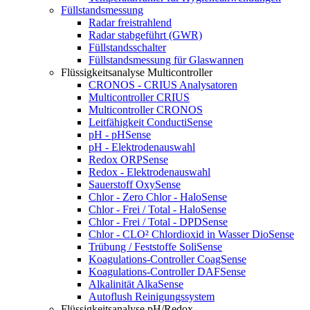
Füllstandsmessung
Radar freistrahlend
Radar stabgeführt (GWR)
Füllstandsschalter
Füllstandsmessung für Glaswannen
Flüssigkeitsanalyse Multicontroller
CRONOS - CRIUS Analysatoren
Multicontroller CRIUS
Multicontroller CRONOS
Leitfähigkeit ConductiSense
pH - pHSense
pH - Elektrodenauswahl
Redox ORPSense
Redox - Elektrodenauswahl
Sauerstoff OxySense
Chlor - Zero Chlor - HaloSense
Chlor - Frei / Total - HaloSense
Chlor - Frei / Total - DPDSense
Chlor - CLO² Chlordioxid in Wasser DioSense
Trübung / Feststoffe SoliSense
Koagulations-Controller CoagSense
Koagulations-Controller DAFSense
Alkalinität AlkaSense
Autoflush Reinigungssystem
Flüssigkeitsanalyse pH/Redox