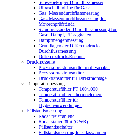
Schwebekörper Durchflussmesser
Ultraschall InLine für Gase
Gas- Massendurchflussmessung
Gas- Massendurchflussmessung für
Motorenprüfstände
Staudrucksonden Durchflussmessung für
Gase, Dampf, Flüssigkeiten
Dampfmengenmessung
Grundlagen der Differenzdruck-
Durchflussmessung
Differenzdruck-Rechner
Druckmessung
Prozessdrucktransmitter multivariabel
Prozessdrucktransmitter
Drucktransmitter für Direktmontage
Temperaturmessung
Temperaturfühler PT 100/1000
Temperaturfühler Thermoelement
Temperaturfühler für
Hygieneanwendungen
Füllstandsmessung
Radar freistrahlend
Radar stabgeführt (GWR)
Füllstandsschalter
Füllstandsmessung für Glaswannen