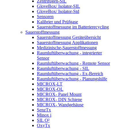
Zentrifugen-SIL
GloveBox/ Isolator-SIL
GloveBox/ Isolator-Std
Sensoren
Kalibrier und Prüfgase
Sauerstoffmessung im Batterierecycling
Sauerstoffmessung
Sauerstoffmessung Geräteübersicht
Sauerstoffmessung Applikationen
Medizinische-Sauerstoffmessung
Raumluftüberwachung - integrierter
Sensor
Raumluftüberwachung - Remote Sensor
Raumluftüberwachung - SIL
Raumluftüberwachung - Ex-Bereich
Raumluftüberwachung - Planungshilfe
MICROX-LT
MICROX-OL
MICROX- Panel Mount
MICROX- DIN Schiene
MICROX- Wandgehäuse
SenzTx
Minox i
SIL O²
OxyTx