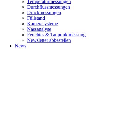
Temperaturmessungen
Durchflussmessungen
Druckmessungen
Füllstand
Kamerasysteme
Nassanalyse
Feuchte- & Taupunktmessung
Newsletter abbestellen
News
ABOUT
World's leading management consulting firms, where bold thinking,
inspired people and a passion for results come together for
extraordinary impact.