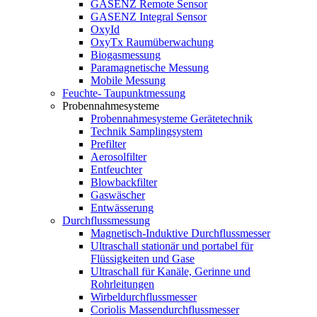
GASENZ Remote Sensor
GASENZ Integral Sensor
OxyId
OxyTx Raumüberwachung
Biogasmessung
Paramagnetische Messung
Mobile Messung
Feuchte- Taupunktmessung
Probennahmesysteme
Probennahmesysteme Gerätetechnik
Technik Samplingsystem
Prefilter
Aerosolfilter
Entfeuchter
Blowbackfilter
Gaswäscher
Entwässerung
Durchflussmessung
Magnetisch-Induktive Durchflussmesser
Ultraschall stationär und portabel für
Flüssigkeiten und Gase
Ultraschall für Kanäle, Gerinne und
Rohrleitungen
Wirbeldurchflussmesser
Coriolis Massendurchflussmesser