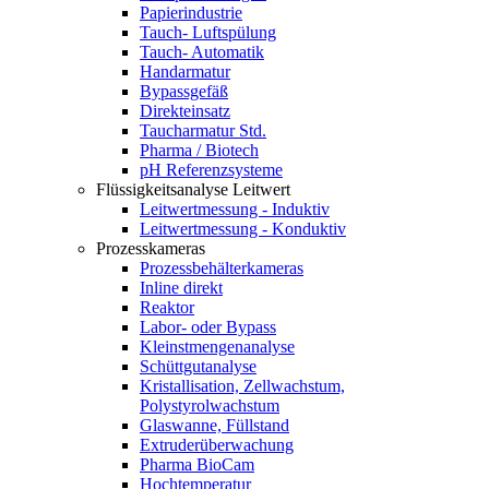
Papierindustrie
Tauch- Luftspülung
Tauch- Automatik
Handarmatur
Bypassgefäß
Direkteinsatz
Taucharmatur Std.
Pharma / Biotech
pH Referenzsysteme
Flüssigkeitsanalyse Leitwert
Leitwertmessung - Induktiv
Leitwertmessung - Konduktiv
Prozesskameras
Prozessbehälterkameras
Inline direkt
Reaktor
Labor- oder Bypass
Kleinstmengenanalyse
Schüttgutanalyse
Kristallisation, Zellwachstum,
Polystyrolwachstum
Glaswanne, Füllstand
Extruderüberwachung
Pharma BioCam
Hochtemperatur