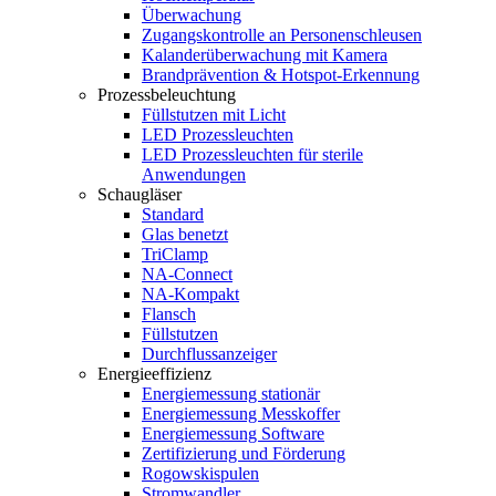
Überwachung
Zugangskontrolle an Personenschleusen
Kalanderüberwachung mit Kamera
Brandprävention & Hotspot-Erkennung
Prozessbeleuchtung
Füllstutzen mit Licht
LED Prozessleuchten
LED Prozessleuchten für sterile
Anwendungen
Schaugläser
Standard
Glas benetzt
TriClamp
NA-Connect
NA-Kompakt
Flansch
Füllstutzen
Durchflussanzeiger
Energieeffizienz
Energiemessung stationär
Energiemessung Messkoffer
Energiemessung Software
Zertifizierung und Förderung
Rogowskispulen
Stromwandler