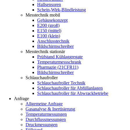
Hallsensoren
Schein-Wirk-Blindleistung
Messtechnik mobil
Gehäusekonzept
E200 (groß)
E150 (mittel)
E100 (klein)
Anschlusstechnik
Bildschirmschreiber
Messtechnik stationär
Prüfstand Kühlaggregate
Temperaturmessschrank
Pharmazie (21CFR11)
Bildschirmschreiber
Schlauchaufroller
Schlauchaufroller Technik
Schlauchaufroller für Abfüllanlagen
Schlauchaufroller für Abwrackbetriebe
Anfrage
Allgemeine Anfrage
Gasanalyse & Inertisierung
Temperaturmessungen
Durchflussmessungen
Druckmessungen
Füllstand