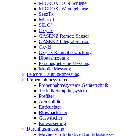
MICROX- DIN Schiene
MICROX- Wandgehäuse
SenzTx
Minox i
SIL O²
OxyTx
GASENZ Remote Sensor
GASENZ Integral Sensor
OxyId
OxyTx Raumüberwachung
Biogasmessung
Paramagnetische Messung
Mobile Messung
Feuchte- Taupunktmessung
Probennahmesysteme
Probennahmesysteme Gerätetechnik
Technik Samplingsystem
Prefilter
Aerosolfilter
Entfeuchter
Blowbackfilter
Gaswäscher
Entwässerung
Durchflussmessung
Magnetisch-Induktive Durchflussmesser