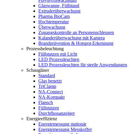
Polystyrolwachstum
Glaswanne, Füllstand
Extruderüberwachung
Pharma BioCam
Hochtemperatur
Überwachung
Zugangskontrolle an Personenschleusen
Kalanderüberwachung mit Kamera
Brandprävention & Hotspot-Erkennung
Prozessbeleuchtung
Füllstutzen mit Licht
LED Prozessleuchten
LED Prozessleuchten für sterile Anwendungen
Schaugläser
Standard
Glas benetzt
TriClamp
NA-Connect
NA-Kompakt
Flansch
Füllstutzen
Durchflussanzeiger
Energieeffizienz
Energiemessung stationär
Energiemessung Messkoffer