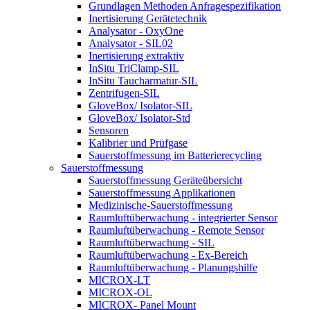
Grundlagen Methoden Anfragespezifikation
Inertisierung Gerätetechnik
Analysator - OxyOne
Analysator - SIL02
Inertisierung extraktiv
InSitu TriClamp-SIL
InSitu Taucharmatur-SIL
Zentrifugen-SIL
GloveBox/ Isolator-SIL
GloveBox/ Isolator-Std
Sensoren
Kalibrier und Prüfgase
Sauerstoffmessung im Batterierecycling
Sauerstoffmessung
Sauerstoffmessung Geräteübersicht
Sauerstoffmessung Applikationen
Medizinische-Sauerstoffmessung
Raumluftüberwachung - integrierter Sensor
Raumluftüberwachung - Remote Sensor
Raumluftüberwachung - SIL
Raumluftüberwachung - Ex-Bereich
Raumluftüberwachung - Planungshilfe
MICROX-LT
MICROX-OL
MICROX- Panel Mount