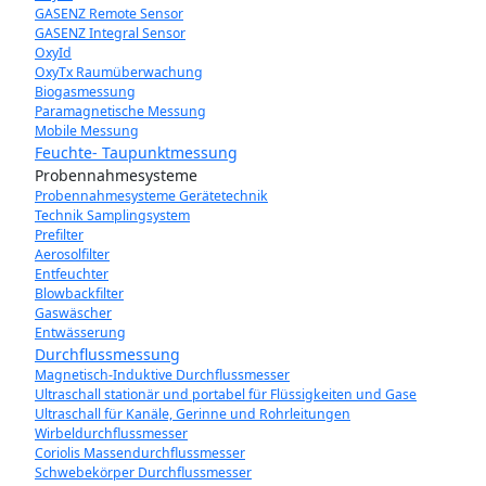
GASENZ Remote Sensor
GASENZ Integral Sensor
OxyId
OxyTx Raumüberwachung
Biogasmessung
Paramagnetische Messung
Mobile Messung
Feuchte- Taupunktmessung
Probennahmesysteme
Probennahmesysteme Gerätetechnik
Technik Samplingsystem
Prefilter
Aerosolfilter
Entfeuchter
Blowbackfilter
Gaswäscher
Entwässerung
Durchflussmessung
Magnetisch-Induktive Durchflussmesser
Ultraschall stationär und portabel für Flüssigkeiten und Gase
Ultraschall für Kanäle, Gerinne und Rohrleitungen
Wirbeldurchflussmesser
Coriolis Massendurchflussmesser
Schwebekörper Durchflussmesser