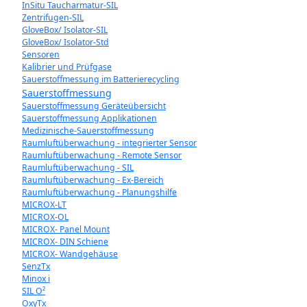
InSitu Taucharmatur-SIL
Zentrifugen-SIL
GloveBox/ Isolator-SIL
GloveBox/ Isolator-Std
Sensoren
Kalibrier und Prüfgase
Sauerstoffmessung im Batterierecycling
Sauerstoffmessung
Sauerstoffmessung Geräteübersicht
Sauerstoffmessung Applikationen
Medizinische-Sauerstoffmessung
Raumluftüberwachung - integrierter Sensor
Raumluftüberwachung - Remote Sensor
Raumluftüberwachung - SIL
Raumluftüberwachung - Ex-Bereich
Raumluftüberwachung - Planungshilfe
MICROX-LT
MICROX-OL
MICROX- Panel Mount
MICROX- DIN Schiene
MICROX- Wandgehäuse
SenzTx
Minox i
SIL O²
OxyTx