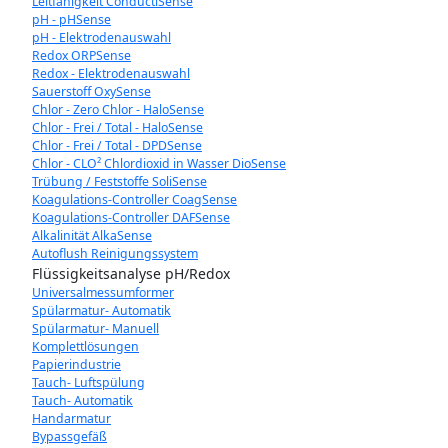
Leitfähigkeit ConductiSense
pH - pHSense
pH - Elektrodenauswahl
Redox ORPSense
Redox - Elektrodenauswahl
Sauerstoff OxySense
Chlor - Zero Chlor - HaloSense
Chlor - Frei / Total - HaloSense
Chlor - Frei / Total - DPDSense
Chlor - CLO² Chlordioxid in Wasser DioSense
Trübung / Feststoffe SoliSense
Koagulations-Controller CoagSense
Koagulations-Controller DAFSense
Alkalinität AlkaSense
Autoflush Reinigungssystem
Flüssigkeitsanalyse pH/Redox
Universalmessumformer
Spülarmatur- Automatik
Spülarmatur- Manuell
Komplettlösungen
Papierindustrie
Tauch- Luftspülung
Tauch- Automatik
Handarmatur
Bypassgefäß