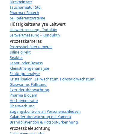
Direkteinsatz
Taucharmatur Std.
Pharma / Biotech
pH Referenzsysteme
Flüssigkeitsanalyse Leitwert
Leitwertmessung - Induktiv
Leitwertmessung - Konduktiv
Prozesskameras
Prozessbehälterkameras
Inline direkt
Reaktor
Labor- oder Bypass
Kleinstmengenanalyse
Schüttgutanalyse
Kristallisation, Zellwachstum, Polystyrolwachstum
Glaswanne, Füllstand
Extruderüberwachung
Pharma BioCam
Hochtemperatur
Überwachung
Zugangskontrolle an Personenschleusen
Kalanderüberwachung mit Kamera
Brandprävention & Hotspot-Erkennung
Prozessbeleuchtung
Füllstutzen mit Licht