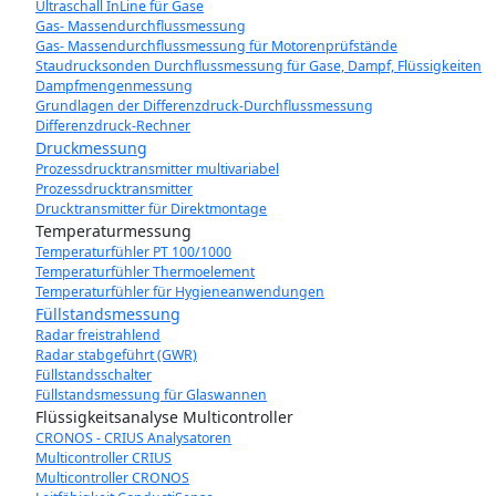
Ultraschall InLine für Gase
Gas- Massendurchflussmessung
Gas- Massendurchflussmessung für Motorenprüfstände
Staudrucksonden Durchflussmessung für Gase, Dampf, Flüssigkeiten
Dampfmengenmessung
Grundlagen der Differenzdruck-Durchflussmessung
Differenzdruck-Rechner
Druckmessung
Prozessdrucktransmitter multivariabel
Prozessdrucktransmitter
Drucktransmitter für Direktmontage
Temperaturmessung
Temperaturfühler PT 100/1000
Temperaturfühler Thermoelement
Temperaturfühler für Hygieneanwendungen
Füllstandsmessung
Radar freistrahlend
Radar stabgeführt (GWR)
Füllstandsschalter
Füllstandsmessung für Glaswannen
Flüssigkeitsanalyse Multicontroller
CRONOS - CRIUS Analysatoren
Multicontroller CRIUS
Multicontroller CRONOS