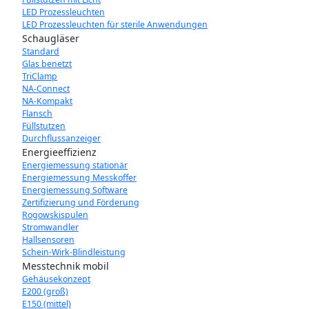
LED Prozessleuchten
LED Prozessleuchten für sterile Anwendungen
Schaugläser
Standard
Glas benetzt
TriClamp
NA-Connect
NA-Kompakt
Flansch
Füllstutzen
Durchflussanzeiger
Energieeffizienz
Energiemessung stationär
Energiemessung Messkoffer
Energiemessung Software
Zertifizierung und Förderung
Rogowskispulen
Stromwandler
Hallsensoren
Schein-Wirk-Blindleistung
Messtechnik mobil
Gehäusekonzept
E200 (groß)
E150 (mittel)