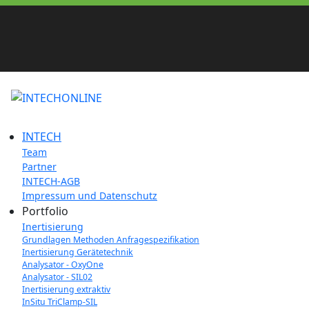
INTECH
Team
Partner
INTECH-AGB
Impressum und Datenschutz
Portfolio
Inertisierung
Grundlagen Methoden Anfragespezifikation
Inertisierung Gerätetechnik
Analysator - OxyOne
Analysator - SIL02
Inertisierung extraktiv
InSitu TriClamp-SIL