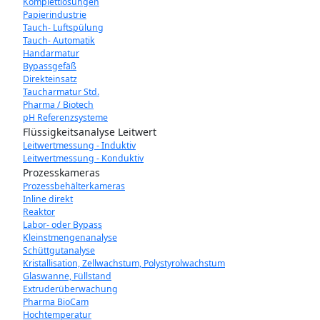
Komplettlösungen
Papierindustrie
Tauch- Luftspülung
Tauch- Automatik
Handarmatur
Bypassgefäß
Direkteinsatz
Taucharmatur Std.
Pharma / Biotech
pH Referenzsysteme
Flüssigkeitsanalyse Leitwert
Leitwertmessung - Induktiv
Leitwertmessung - Konduktiv
Prozesskameras
Prozessbehälterkameras
Inline direkt
Reaktor
Labor- oder Bypass
Kleinstmengenanalyse
Schüttgutanalyse
Kristallisation, Zellwachstum, Polystyrolwachstum
Glaswanne, Füllstand
Extruderüberwachung
Pharma BioCam
Hochtemperatur