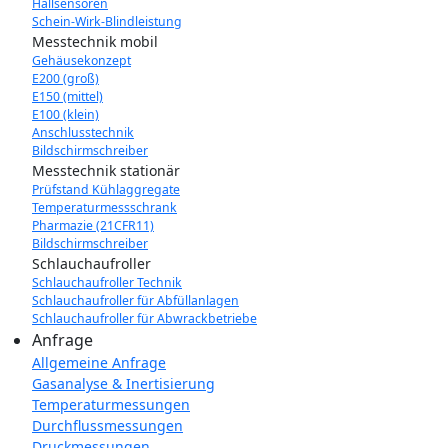
Hallsensoren
Schein-Wirk-Blindleistung
Messtechnik mobil
Gehäusekonzept
E200 (groß)
E150 (mittel)
E100 (klein)
Anschlusstechnik
Bildschirmschreiber
Messtechnik stationär
Prüfstand Kühlaggregate
Temperaturmessschrank
Pharmazie (21CFR11)
Bildschirmschreiber
Schlauchaufroller
Schlauchaufroller Technik
Schlauchaufroller für Abfüllanlagen
Schlauchaufroller für Abwrackbetriebe
Anfrage
Allgemeine Anfrage
Gasanalyse & Inertisierung
Temperaturmessungen
Durchflussmessungen
Druckmessungen