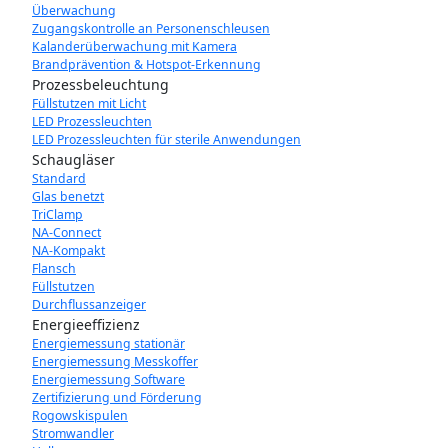
Überwachung
Zugangskontrolle an Personenschleusen
Kalanderüberwachung mit Kamera
Brandprävention & Hotspot-Erkennung
Prozessbeleuchtung
Füllstutzen mit Licht
LED Prozessleuchten
LED Prozessleuchten für sterile Anwendungen
Schaugläser
Standard
Glas benetzt
TriClamp
NA-Connect
NA-Kompakt
Flansch
Füllstutzen
Durchflussanzeiger
Energieeffizienz
Energiemessung stationär
Energiemessung Messkoffer
Energiemessung Software
Zertifizierung und Förderung
Rogowskispulen
Stromwandler