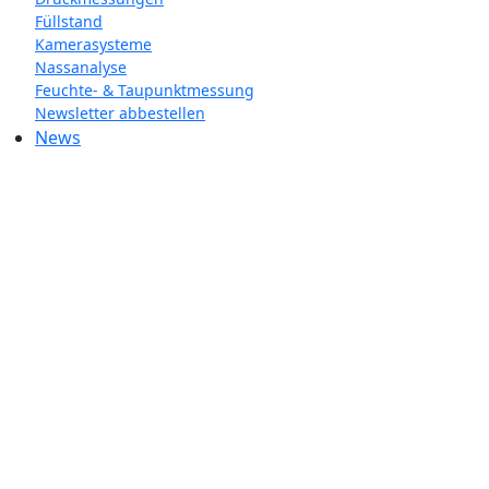
Füllstand
Kamerasysteme
Nassanalyse
Feuchte- & Taupunktmessung
Newsletter abbestellen
News
ABOUT
World's leading management consulting firms, where bold
thinking, inspired people and a passion for results come
together for extraordinary impact.
SUBSCRIBE