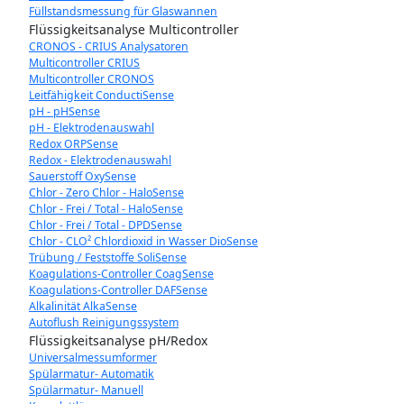
Füllstandsmessung für Glaswannen
Flüssigkeitsanalyse Multicontroller
CRONOS - CRIUS Analysatoren
Multicontroller CRIUS
Multicontroller CRONOS
Leitfähigkeit ConductiSense
pH - pHSense
pH - Elektrodenauswahl
Redox ORPSense
Redox - Elektrodenauswahl
Sauerstoff OxySense
Chlor - Zero Chlor - HaloSense
Chlor - Frei / Total - HaloSense
Chlor - Frei / Total - DPDSense
Chlor - CLO² Chlordioxid in Wasser DioSense
Trübung / Feststoffe SoliSense
Koagulations-Controller CoagSense
Koagulations-Controller DAFSense
Alkalinität AlkaSense
Autoflush Reinigungssystem
Flüssigkeitsanalyse pH/Redox
Universalmessumformer
Spülarmatur- Automatik
Spülarmatur- Manuell