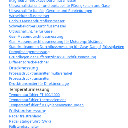
Magnetisch-Induktive Durchflussmesser
Ultraschall stationär und portabel für Flüssigkeiten und Gase
Ultraschall für Kanäle, Gerinne und Rohrleitungen
Wirbeldurchflussmesser
Coriolis Massendurchflussmesser
Schwebekörper Durchflussmesser
Ultraschall InLine für Gase
Gas- Massendurchflussmessung
Gas- Massendurchflussmessung für Motorenprüfstände
Staudrucksonden Durchflussmessung für Gase, Dampf, Flüssigkeiten
Dampfmengenmessung
Grundlagen der Differenzdruck-Durchflussmessung
Differenzdruck-Rechner
Druckmessung
Prozessdrucktransmitter multivariabel
Prozessdrucktransmitter
Drucktransmitter für Direktmontage
Temperaturmessung
Temperaturfühler PT 100/1000
Temperaturfühler Thermoelement
Temperaturfühler für Hygieneanwendungen
Füllstandsmessung
Radar freistrahlend
Radar stabgeführt (GWR)
Füllstandsschalter