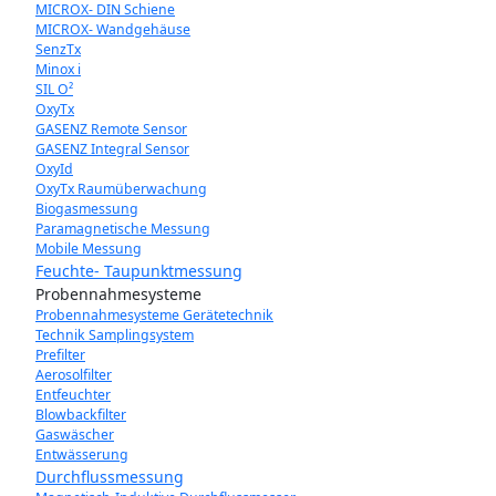
MICROX- DIN Schiene
MICROX- Wandgehäuse
SenzTx
Minox i
SIL O²
OxyTx
GASENZ Remote Sensor
GASENZ Integral Sensor
OxyId
OxyTx Raumüberwachung
Biogasmessung
Paramagnetische Messung
Mobile Messung
Feuchte- Taupunktmessung
Probennahmesysteme
Probennahmesysteme Gerätetechnik
Technik Samplingsystem
Prefilter
Aerosolfilter
Entfeuchter
Blowbackfilter
Gaswäscher
Entwässerung
Durchflussmessung