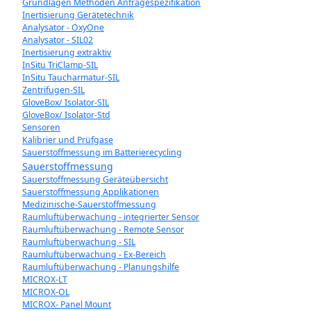
Grundlagen Methoden Anfragespezifikation
Inertisierung Gerätetechnik
Analysator - OxyOne
Analysator - SIL02
Inertisierung extraktiv
InSitu TriClamp-SIL
InSitu Taucharmatur-SIL
Zentrifugen-SIL
GloveBox/ Isolator-SIL
GloveBox/ Isolator-Std
Sensoren
Kalibrier und Prüfgase
Sauerstoffmessung im Batterierecycling
Sauerstoffmessung
Sauerstoffmessung Geräteübersicht
Sauerstoffmessung Applikationen
Medizinische-Sauerstoffmessung
Raumluftüberwachung - integrierter Sensor
Raumluftüberwachung - Remote Sensor
Raumluftüberwachung - SIL
Raumluftüberwachung - Ex-Bereich
Raumluftüberwachung - Planungshilfe
MICROX-LT
MICROX-OL
MICROX- Panel Mount