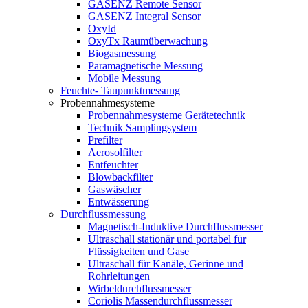
GASENZ Remote Sensor
GASENZ Integral Sensor
OxyId
OxyTx Raumüberwachung
Biogasmessung
Paramagnetische Messung
Mobile Messung
Feuchte- Taupunktmessung
Probennahmesysteme
Probennahmesysteme Gerätetechnik
Technik Samplingsystem
Prefilter
Aerosolfilter
Entfeuchter
Blowbackfilter
Gaswäscher
Entwässerung
Durchflussmessung
Magnetisch-Induktive Durchflussmesser
Ultraschall stationär und portabel für
Flüssigkeiten und Gase
Ultraschall für Kanäle, Gerinne und
Rohrleitungen
Wirbeldurchflussmesser
Coriolis Massendurchflussmesser