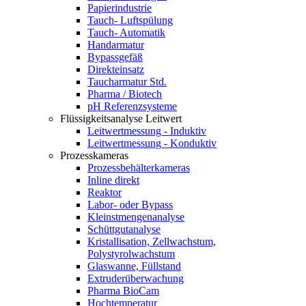
Papierindustrie
Tauch- Luftspülung
Tauch- Automatik
Handarmatur
Bypassgefäß
Direkteinsatz
Taucharmatur Std.
Pharma / Biotech
pH Referenzsysteme
Flüssigkeitsanalyse Leitwert
Leitwertmessung - Induktiv
Leitwertmessung - Konduktiv
Prozesskameras
Prozessbehälterkameras
Inline direkt
Reaktor
Labor- oder Bypass
Kleinstmengenanalyse
Schüttgutanalyse
Kristallisation, Zellwachstum,
Polystyrolwachstum
Glaswanne, Füllstand
Extruderüberwachung
Pharma BioCam
Hochtemperatur