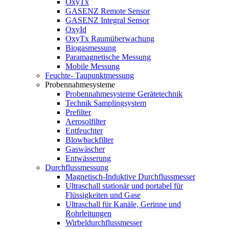
OxyTx
GASENZ Remote Sensor
GASENZ Integral Sensor
OxyId
OxyTx Raumüberwachung
Biogasmessung
Paramagnetische Messung
Mobile Messung
Feuchte- Taupunktmessung
Probennahmesysteme
Probennahmesysteme Gerätetechnik
Technik Samplingsystem
Prefilter
Aerosolfilter
Entfeuchter
Blowbackfilter
Gaswäscher
Entwässerung
Durchflussmessung
Magnetisch-Induktive Durchflussmesser
Ultraschall stationär und portabel für
Flüssigkeiten und Gase
Ultraschall für Kanäle, Gerinne und
Rohrleitungen
Wirbeldurchflussmesser