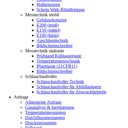
Hallsensoren
Schein-Wirk-Blindleistung
Messtechnik mobil
Gehäusekonzept
E200 (groß)
E150 (mittel)
E100 (klein)
Anschlusstechnik
Bildschirmschreiber
Messtechnik stationär
Prüfstand Kühlaggregate
Temperaturmessschrank
Pharmazie (21CFR11)
Bildschirmschreiber
Schlauchaufroller
Schlauchaufroller Technik
Schlauchaufroller für Abfüllanlagen
Schlauchaufroller für Abwrackbetriebe
Anfrage
Allgemeine Anfrage
Gasanalyse & Inertisierung
Temperaturmessungen
Durchflussmessungen
Druckmessungen
Füllstand