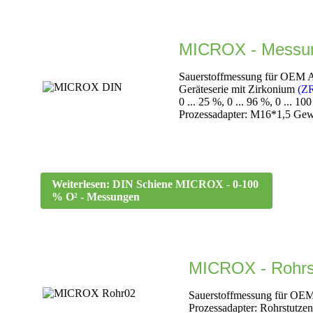
MICROX - Messun
Sauerstoffmessung für OEM 
Geräteserie mit
Zirkonium
(Z
0 ... 25 %, 0 ... 96 %, 0 ... 10
Prozessadapter: M16*1,5 Ge
Weiterlesen: DIN Schiene MICROX - 0-100
% O² - Messungen
MICROX - Rohrs
Sauerstoffmessung für OE
Prozessadapter: Rohrstutz