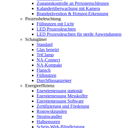
Zugangskontrolle an Personenschleusen
Kalanderüberwachung mit Kamera
Brandprävention & Hotspot-Erkennung
Prozessbeleuchtung
Füllstutzen mit Licht
LED Prozessleuchten
LED Prozessleuchten für sterile Anwendungen
Schaugläser
Standard
Glas benetzt
TriClamp
NA-Connect
NA-Kompakt
Flansch
Füllstutzen
Durchflussanzeiger
Energieeffizienz
Energiemessung stationär
Energiemessung Messkoffer
Energiemessung Software
Zertifizierung und Förderung
Rogowskispulen
Stromwandler
Hallsensoren
Schein-Wirk-Blindleistung