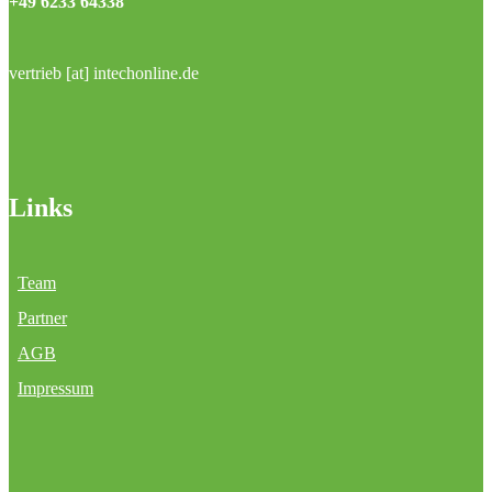
+49 6233 64338
vertrieb [at] intechonline.de
Links
Team
Partner
AGB
Impressum