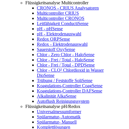
Flüssigkeitsanalyse Multicontroller
CRONOS - CRIUS Analysatoren
Multicontroller CRIUS
Multicontroller CRONOS
Leitfähigkeit ConductiSense
pH - pHSense
pH - Elektrodenauswahl
Redox ORPSense
Redox - Elektrodenauswahl
Sauerstoff OxySense
Chlor - Zero Chlor - HaloSense
Chlor - Frei / Total - HaloSense
Chlor - Frei / Total - DPDSense
Chlor - CLO² Chlordioxid in Wasser
DioSense
Trübung / Feststoffe SoliSense
Koagulations-Controller CoagSense
Koagulations-Controller DAFSense
Alkalinität AlkaSense
Autoflush Reinigungssystem
Flüssigkeitsanalyse pH/Redox
Universalmessumformer
Spülarmatur- Automatik
Spülarmatur- Manuell
Komplettlösungen