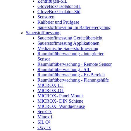
Zentrifugen-SIL
GloveBox/ Isolator-SIL
GloveBox/ Isolator-Std
Sensoren
Kalibrier und Prüfgase
Sauerstoffmessung im Batterierecycling
Sauerstoffmessung
Sauerstoffmessung Geräteübersicht
Sauerstoffmessung Applikationen
Medizinische-Sauerstoffmessung
Raumluftüberwachung - integrierter
Sensor
Raumluftüberwachung - Remote Sensor
Raumluftüberwachung - SIL
Raumluftüberwachung - Ex-Bereich
Raumluftüberwachung - Planungshilfe
MICROX-LT
MICROX-OL
MICROX- Panel Mount
MICROX- DIN Schiene
MICROX- Wandgehäuse
SenzTx
Minox i
SIL O²
OxyTx