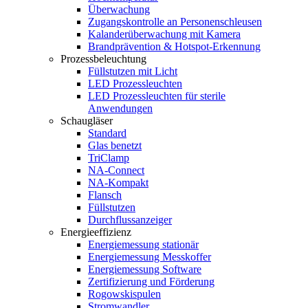
Überwachung
Zugangskontrolle an Personenschleusen
Kalanderüberwachung mit Kamera
Brandprävention & Hotspot-Erkennung
Prozessbeleuchtung
Füllstutzen mit Licht
LED Prozessleuchten
LED Prozessleuchten für sterile
Anwendungen
Schaugläser
Standard
Glas benetzt
TriClamp
NA-Connect
NA-Kompakt
Flansch
Füllstutzen
Durchflussanzeiger
Energieeffizienz
Energiemessung stationär
Energiemessung Messkoffer
Energiemessung Software
Zertifizierung und Förderung
Rogowskispulen
Stromwandler