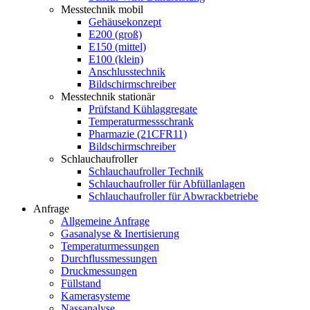
Messtechnik mobil
Gehäusekonzept
E200 (groß)
E150 (mittel)
E100 (klein)
Anschlusstechnik
Bildschirmschreiber
Messtechnik stationär
Prüfstand Kühlaggregate
Temperaturmessschrank
Pharmazie (21CFR11)
Bildschirmschreiber
Schlauchaufroller
Schlauchaufroller Technik
Schlauchaufroller für Abfüllanlagen
Schlauchaufroller für Abwrackbetriebe
Anfrage
Allgemeine Anfrage
Gasanalyse & Inertisierung
Temperaturmessungen
Durchflussmessungen
Druckmessungen
Füllstand
Kamerasysteme
Nassanalyse