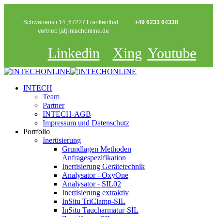
Schwabenstr.14 ,67227 Frankenthal
+49 6233 64338
vertrieb [at] intechonline.de
Linkedin
Xing
Youtube
INTECH
Team
Partner
INTECH-AGB
Impressum und Datenschutz
Portfolio
Inertisierung
Grundlagen Methoden
Anfragespezifikation
Inertisierung Gerätetechnik
Analysator - OxyOne
Analysator - SIL02
Inertisierung extraktiv
InSitu TriClamp-SIL
InSitu Taucharmatur-SIL