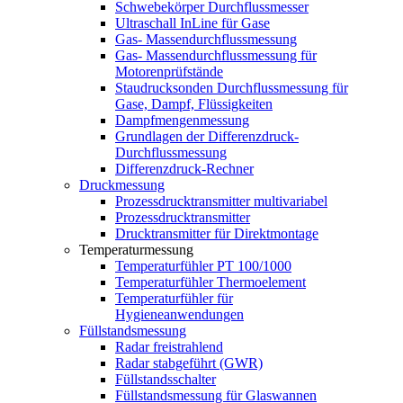
Schwebekörper Durchflussmesser
Ultraschall InLine für Gase
Gas- Massendurchflussmessung
Gas- Massendurchflussmessung für
Motorenprüfstände
Staudrucksonden Durchflussmessung für
Gase, Dampf, Flüssigkeiten
Dampfmengenmessung
Grundlagen der Differenzdruck-
Durchflussmessung
Differenzdruck-Rechner
Druckmessung
Prozessdrucktransmitter multivariabel
Prozessdrucktransmitter
Drucktransmitter für Direktmontage
Temperaturmessung
Temperaturfühler PT 100/1000
Temperaturfühler Thermoelement
Temperaturfühler für
Hygieneanwendungen
Füllstandsmessung
Radar freistrahlend
Radar stabgeführt (GWR)
Füllstandsschalter
Füllstandsmessung für Glaswannen