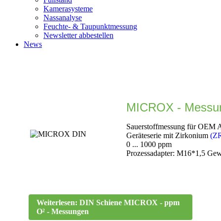
Kamerasysteme
Nassanalyse
Feuchte- & Taupunktmessung
Newsletter abbestellen
News
MICROX - Messun
Sauerstoffmessung für OEM 
Geräteserie mit
Zirkonium
(Z
0 ... 1000 ppm
Prozessadapter: M16*1,5 Ge
Weiterlesen: DIN Schiene MICROX - ppm
O² - Messungen