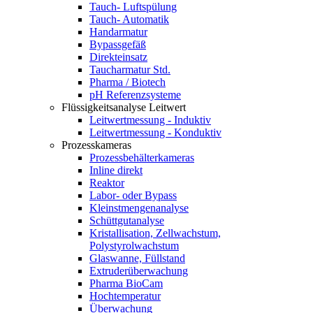
Tauch- Luftspülung
Tauch- Automatik
Handarmatur
Bypassgefäß
Direkteinsatz
Taucharmatur Std.
Pharma / Biotech
pH Referenzsysteme
Flüssigkeitsanalyse Leitwert
Leitwertmessung - Induktiv
Leitwertmessung - Konduktiv
Prozesskameras
Prozessbehälterkameras
Inline direkt
Reaktor
Labor- oder Bypass
Kleinstmengenanalyse
Schüttgutanalyse
Kristallisation, Zellwachstum,
Polystyrolwachstum
Glaswanne, Füllstand
Extruderüberwachung
Pharma BioCam
Hochtemperatur
Überwachung