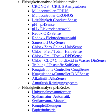
Flüssigkeitsanalyse Multicontroller
CRONOS - CRIUS Analysatoren
Multicontroller CRIUS
Multicontroller CRONOS
Leitfähigkeit ConductiSense
pH - pHSense
pH - Elektrodenauswahl
Redox ORPSense
Redox - Elektrodenauswahl
Sauerstoff OxySense
Chlor - Zero Chlor - HaloSense
Chlor - Frei / Total - HaloSense
Chlor - Frei / Total - DPDSense
Chlor - CLO² Chlordioxid in Wasser DioSense
Trübung / Feststoffe SoliSense
Koagulations-Controller CoagSense
Koagulations-Controller DAFSense
Alkalinität AlkaSense
Autoflush Reinigungssystem
Flüssigkeitsanalyse pH/Redox
Universalmessumformer
Spülarmatur- Automatik
Spülarmatur- Manuell
Komplettlösungen
Papierindustrie