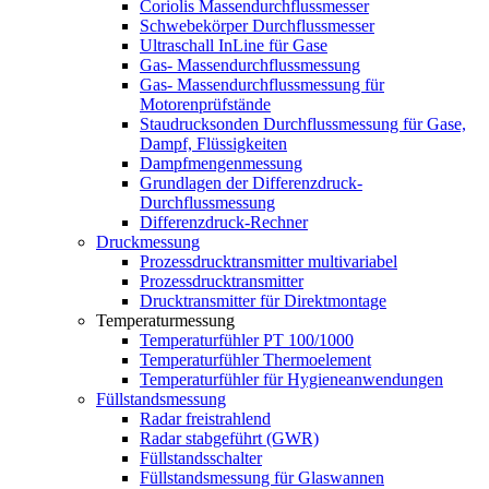
Coriolis Massendurchflussmesser
Schwebekörper Durchflussmesser
Ultraschall InLine für Gase
Gas- Massendurchflussmessung
Gas- Massendurchflussmessung für
Motorenprüfstände
Staudrucksonden Durchflussmessung für Gase,
Dampf, Flüssigkeiten
Dampfmengenmessung
Grundlagen der Differenzdruck-
Durchflussmessung
Differenzdruck-Rechner
Druckmessung
Prozessdrucktransmitter multivariabel
Prozessdrucktransmitter
Drucktransmitter für Direktmontage
Temperaturmessung
Temperaturfühler PT 100/1000
Temperaturfühler Thermoelement
Temperaturfühler für Hygieneanwendungen
Füllstandsmessung
Radar freistrahlend
Radar stabgeführt (GWR)
Füllstandsschalter
Füllstandsmessung für Glaswannen