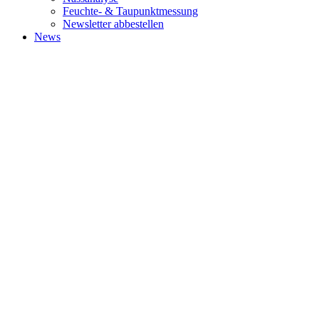
Feuchte- & Taupunktmessung
Newsletter abbestellen
News
ABOUT
World's leading management consulting firms, where bold thinking,
inspired people and a passion for results come together for
extraordinary impact.
SUBSCRIBE