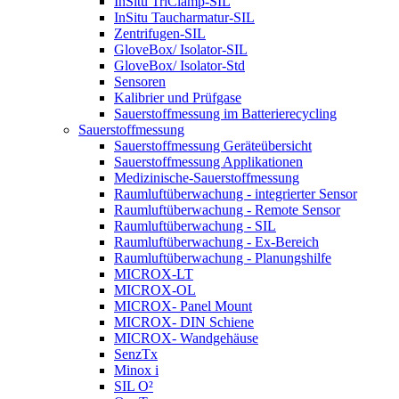
InSitu TriClamp-SIL
InSitu Taucharmatur-SIL
Zentrifugen-SIL
GloveBox/ Isolator-SIL
GloveBox/ Isolator-Std
Sensoren
Kalibrier und Prüfgase
Sauerstoffmessung im Batterierecycling
Sauerstoffmessung
Sauerstoffmessung Geräteübersicht
Sauerstoffmessung Applikationen
Medizinische-Sauerstoffmessung
Raumluftüberwachung - integrierter Sensor
Raumluftüberwachung - Remote Sensor
Raumluftüberwachung - SIL
Raumluftüberwachung - Ex-Bereich
Raumluftüberwachung - Planungshilfe
MICROX-LT
MICROX-OL
MICROX- Panel Mount
MICROX- DIN Schiene
MICROX- Wandgehäuse
SenzTx
Minox i
SIL O²