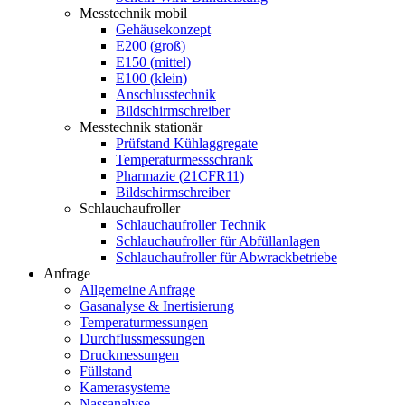
Messtechnik mobil
Gehäusekonzept
E200 (groß)
E150 (mittel)
E100 (klein)
Anschlusstechnik
Bildschirmschreiber
Messtechnik stationär
Prüfstand Kühlaggregate
Temperaturmessschrank
Pharmazie (21CFR11)
Bildschirmschreiber
Schlauchaufroller
Schlauchaufroller Technik
Schlauchaufroller für Abfüllanlagen
Schlauchaufroller für Abwrackbetriebe
Anfrage
Allgemeine Anfrage
Gasanalyse & Inertisierung
Temperaturmessungen
Durchflussmessungen
Druckmessungen
Füllstand
Kamerasysteme
Nassanalyse