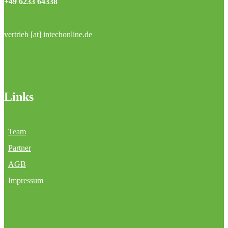
+49 6233 64338
vertrieb [at] intechonline.de
Links
Team
Partner
AGB
Impressum