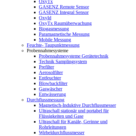
OxyTx
GASENZ Remote Sensor
GASENZ Integral Sensor
OxyId
OxyTx Raumüberwachung
Biogasmessung
Paramagnetische Messung
Mobile Messung
Feuchte- Taupunktmessung
Probennahmesysteme
Probennahmesysteme Gerätetechnik
Technik Samplingsystem
Prefilter
Aerosolfilter
Entfeuchter
Blowbackfilter
Gaswäscher
Entwässerung
Durchflussmessung
Magnetisch-Induktive Durchflussmesser
Ultraschall stationär und portabel für
Flüssigkeiten und Gase
Ultraschall für Kanäle, Gerinne und
Rohrleitungen
Wirbeldurchflussmesser