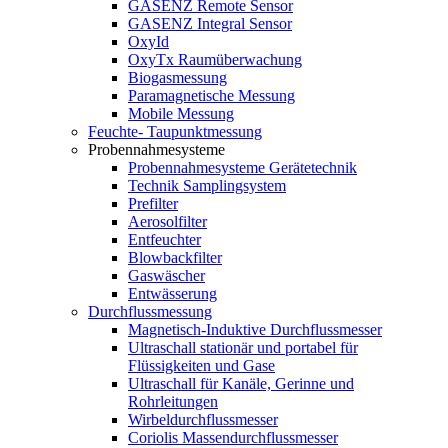
GASENZ Remote Sensor
GASENZ Integral Sensor
OxyId
OxyTx Raumüberwachung
Biogasmessung
Paramagnetische Messung
Mobile Messung
Feuchte- Taupunktmessung
Probennahmesysteme
Probennahmesysteme Gerätetechnik
Technik Samplingsystem
Prefilter
Aerosolfilter
Entfeuchter
Blowbackfilter
Gaswäscher
Entwässerung
Durchflussmessung
Magnetisch-Induktive Durchflussmesser
Ultraschall stationär und portabel für
Flüssigkeiten und Gase
Ultraschall für Kanäle, Gerinne und
Rohrleitungen
Wirbeldurchflussmesser
Coriolis Massendurchflussmesser