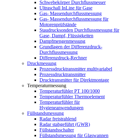
Schwebekörper Durchflussmesser
Ultraschall InLine für Gase
Gas- Massendurchflussmessung
Gas- Massendurchflussmessung für
Motorenprüfstände
Staudrucksonden Durchflussmessung für
Gase, Dampf, Flüssigkeiten
Dampfmengenmessung
Grundlagen der Differenzdruck-
Durchflussmessung
Differenzdruck-Rechner
Druckmessung
Prozessdrucktransmitter multivariabel
Prozessdrucktransmitter
Drucktransmitter für Direktmontage
Temperaturmessung
Temperaturfühler PT 100/1000
Temperaturfühler Thermoelement
Temperaturfühler für
Hygieneanwendungen
Füllstandsmessung
Radar freistrahlend
Radar stabgeführt (GWR)
Füllstandsschalter
Füllstandsmessung für Glaswannen