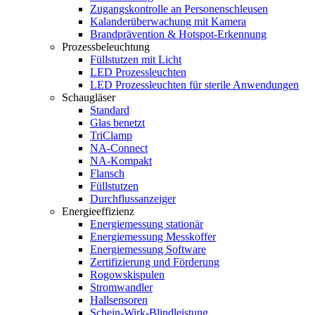
Zugangskontrolle an Personenschleusen
Kalanderüberwachung mit Kamera
Brandprävention & Hotspot-Erkennung
Prozessbeleuchtung
Füllstutzen mit Licht
LED Prozessleuchten
LED Prozessleuchten für sterile Anwendungen
Schaugläser
Standard
Glas benetzt
TriClamp
NA-Connect
NA-Kompakt
Flansch
Füllstutzen
Durchflussanzeiger
Energieeffizienz
Energiemessung stationär
Energiemessung Messkoffer
Energiemessung Software
Zertifizierung und Förderung
Rogowskispulen
Stromwandler
Hallsensoren
Schein-Wirk-Blindleistung