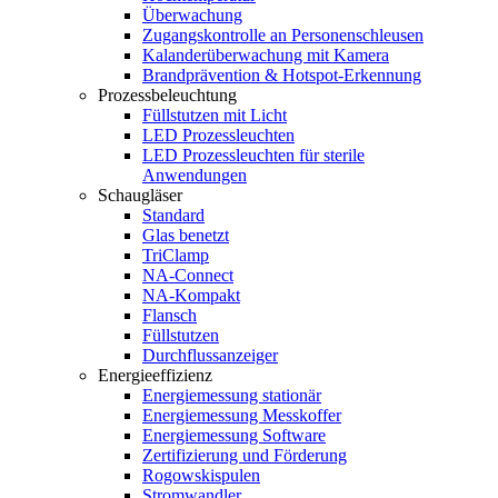
Überwachung
Zugangskontrolle an Personenschleusen
Kalanderüberwachung mit Kamera
Brandprävention & Hotspot-Erkennung
Prozessbeleuchtung
Füllstutzen mit Licht
LED Prozessleuchten
LED Prozessleuchten für sterile
Anwendungen
Schaugläser
Standard
Glas benetzt
TriClamp
NA-Connect
NA-Kompakt
Flansch
Füllstutzen
Durchflussanzeiger
Energieeffizienz
Energiemessung stationär
Energiemessung Messkoffer
Energiemessung Software
Zertifizierung und Förderung
Rogowskispulen
Stromwandler