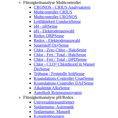
Flüssigkeitsanalyse Multicontroller
CRONOS - CRIUS Analysatoren
Multicontroller CRIUS
Multicontroller CRONOS
Leitfähigkeit ConductiSense
pH - pHSense
pH - Elektrodenauswahl
Redox ORPSense
Redox - Elektrodenauswahl
Sauerstoff OxySense
Chlor - Zero Chlor - HaloSense
Chlor - Frei / Total - HaloSense
Chlor - Frei / Total - DPDSense
Chlor - CLO² Chlordioxid in Wasser
DioSense
Trübung / Feststoffe SoliSense
Koagulations-Controller CoagSense
Koagulations-Controller DAFSense
Alkalinität AlkaSense
Autoflush Reinigungssystem
Flüssigkeitsanalyse pH/Redox
Universalmessumformer
Spülarmatur- Automatik
Spülarmatur- Manuell
Komplettlösungen