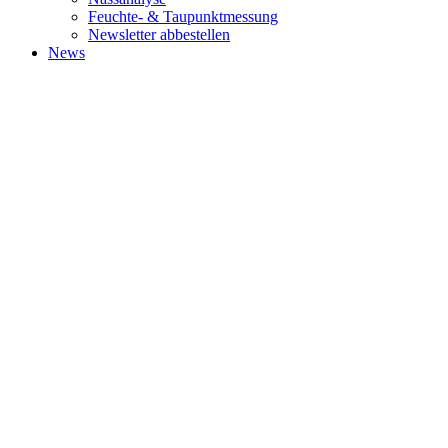
Feuchte- & Taupunktmessung
Newsletter abbestellen
News
ABOUT
World's leading management consulting firms, where bold thinking,
inspired people and a passion for results come together for
extraordinary impact.
SUBSCRIBE