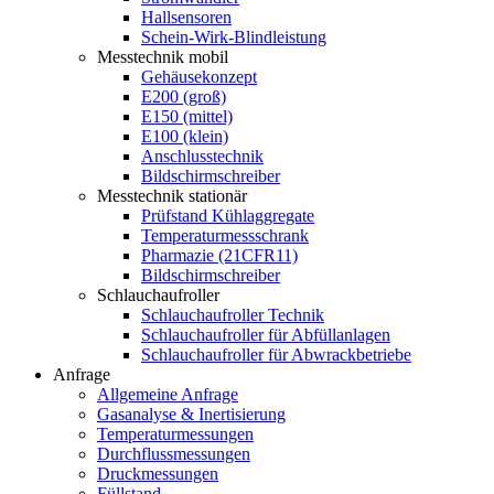
Hallsensoren
Schein-Wirk-Blindleistung
Messtechnik mobil
Gehäusekonzept
E200 (groß)
E150 (mittel)
E100 (klein)
Anschlusstechnik
Bildschirmschreiber
Messtechnik stationär
Prüfstand Kühlaggregate
Temperaturmessschrank
Pharmazie (21CFR11)
Bildschirmschreiber
Schlauchaufroller
Schlauchaufroller Technik
Schlauchaufroller für Abfüllanlagen
Schlauchaufroller für Abwrackbetriebe
Anfrage
Allgemeine Anfrage
Gasanalyse & Inertisierung
Temperaturmessungen
Durchflussmessungen
Druckmessungen
Füllstand