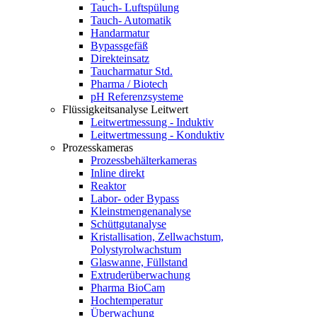
Tauch- Luftspülung
Tauch- Automatik
Handarmatur
Bypassgefäß
Direkteinsatz
Taucharmatur Std.
Pharma / Biotech
pH Referenzsysteme
Flüssigkeitsanalyse Leitwert
Leitwertmessung - Induktiv
Leitwertmessung - Konduktiv
Prozesskameras
Prozessbehälterkameras
Inline direkt
Reaktor
Labor- oder Bypass
Kleinstmengenanalyse
Schüttgutanalyse
Kristallisation, Zellwachstum,
Polystyrolwachstum
Glaswanne, Füllstand
Extruderüberwachung
Pharma BioCam
Hochtemperatur
Überwachung