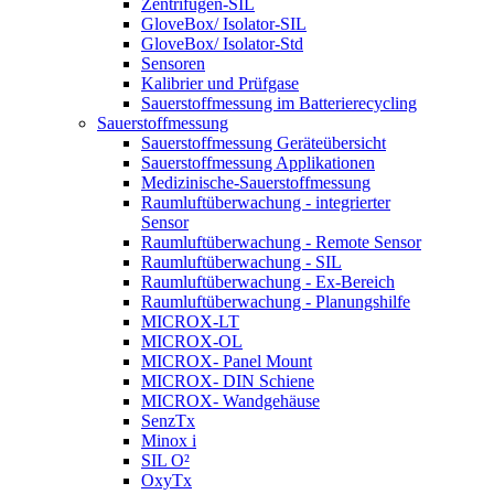
Zentrifugen-SIL
GloveBox/ Isolator-SIL
GloveBox/ Isolator-Std
Sensoren
Kalibrier und Prüfgase
Sauerstoffmessung im Batterierecycling
Sauerstoffmessung
Sauerstoffmessung Geräteübersicht
Sauerstoffmessung Applikationen
Medizinische-Sauerstoffmessung
Raumluftüberwachung - integrierter
Sensor
Raumluftüberwachung - Remote Sensor
Raumluftüberwachung - SIL
Raumluftüberwachung - Ex-Bereich
Raumluftüberwachung - Planungshilfe
MICROX-LT
MICROX-OL
MICROX- Panel Mount
MICROX- DIN Schiene
MICROX- Wandgehäuse
SenzTx
Minox i
SIL O²
OxyTx