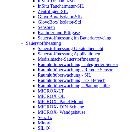
InSitu TriClamp-SIL
InSitu Taucharmatur-SIL
Zentrifugen-SIL
GloveBox/ Isolator-SIL
GloveBox/ Isolator-Std
Sensoren
Kalibrier und Prüfgase
Sauerstoffmessung im Batterierecycling
Sauerstoffmessung
Sauerstoffmessung Geräteübersicht
Sauerstoffmessung Applikationen
Medizinische-Sauerstoffmessung
Raumluftüberwachung - integrierter Sensor
Raumluftüberwachung - Remote Sensor
Raumluftüberwachung - SIL
Raumluftüberwachung - Ex-Bereich
Raumluftüberwachung - Planungshilfe
MICROX-LT
MICROX-OL
MICROX- Panel Mount
MICROX- DIN Schiene
MICROX- Wandgehäuse
SenzTx
Minox i
SIL O²