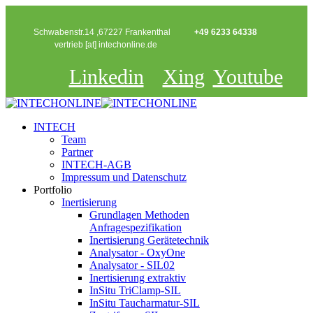
Schwabenstr.14 ,67227 Frankenthal
+49 6233 64338
vertrieb [at] intechonline.de
Linkedin
Xing
Youtube
INTECH
Team
Partner
INTECH-AGB
Impressum und Datenschutz
Portfolio
Inertisierung
Grundlagen Methoden
Anfragespezifikation
Inertisierung Gerätetechnik
Analysator - OxyOne
Analysator - SIL02
Inertisierung extraktiv
InSitu TriClamp-SIL
InSitu Taucharmatur-SIL