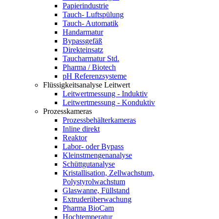
Papierindustrie
Tauch- Luftspülung
Tauch- Automatik
Handarmatur
Bypassgefäß
Direkteinsatz
Taucharmatur Std.
Pharma / Biotech
pH Referenzsysteme
Flüssigkeitsanalyse Leitwert
Leitwertmessung - Induktiv
Leitwertmessung - Konduktiv
Prozesskameras
Prozessbehälterkameras
Inline direkt
Reaktor
Labor- oder Bypass
Kleinstmengenanalyse
Schüttgutanalyse
Kristallisation, Zellwachstum,
Polystyrolwachstum
Glaswanne, Füllstand
Extruderüberwachung
Pharma BioCam
Hochtemperatur