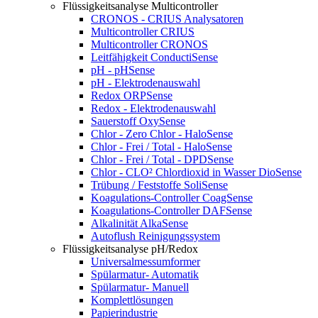
Flüssigkeitsanalyse Multicontroller
CRONOS - CRIUS Analysatoren
Multicontroller CRIUS
Multicontroller CRONOS
Leitfähigkeit ConductiSense
pH - pHSense
pH - Elektrodenauswahl
Redox ORPSense
Redox - Elektrodenauswahl
Sauerstoff OxySense
Chlor - Zero Chlor - HaloSense
Chlor - Frei / Total - HaloSense
Chlor - Frei / Total - DPDSense
Chlor - CLO² Chlordioxid in Wasser DioSense
Trübung / Feststoffe SoliSense
Koagulations-Controller CoagSense
Koagulations-Controller DAFSense
Alkalinität AlkaSense
Autoflush Reinigungssystem
Flüssigkeitsanalyse pH/Redox
Universalmessumformer
Spülarmatur- Automatik
Spülarmatur- Manuell
Komplettlösungen
Papierindustrie