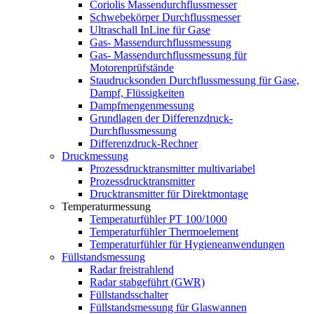
Coriolis Massendurchflussmesser
Schwebekörper Durchflussmesser
Ultraschall InLine für Gase
Gas- Massendurchflussmessung
Gas- Massendurchflussmessung für
Motorenprüfstände
Staudrucksonden Durchflussmessung für Gase,
Dampf, Flüssigkeiten
Dampfmengenmessung
Grundlagen der Differenzdruck-
Durchflussmessung
Differenzdruck-Rechner
Druckmessung
Prozessdrucktransmitter multivariabel
Prozessdrucktransmitter
Drucktransmitter für Direktmontage
Temperaturmessung
Temperaturfühler PT 100/1000
Temperaturfühler Thermoelement
Temperaturfühler für Hygieneanwendungen
Füllstandsmessung
Radar freistrahlend
Radar stabgeführt (GWR)
Füllstandsschalter
Füllstandsmessung für Glaswannen