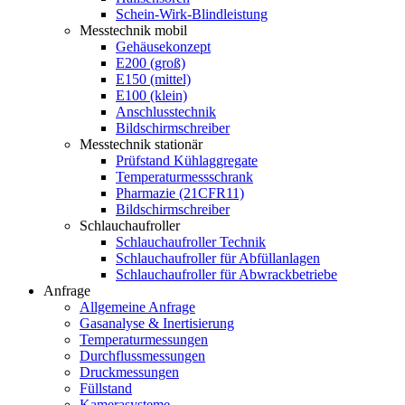
Schein-Wirk-Blindleistung
Messtechnik mobil
Gehäusekonzept
E200 (groß)
E150 (mittel)
E100 (klein)
Anschlusstechnik
Bildschirmschreiber
Messtechnik stationär
Prüfstand Kühlaggregate
Temperaturmessschrank
Pharmazie (21CFR11)
Bildschirmschreiber
Schlauchaufroller
Schlauchaufroller Technik
Schlauchaufroller für Abfüllanlagen
Schlauchaufroller für Abwrackbetriebe
Anfrage
Allgemeine Anfrage
Gasanalyse & Inertisierung
Temperaturmessungen
Durchflussmessungen
Druckmessungen
Füllstand
Kamerasysteme