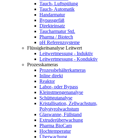
Tauch- Luftspülung
Tauch- Automatik
Handarmatur
Bypassgefäß
Direkteinsatz
Taucharmatur Std.
Pharma / Biotech
pH Referenzsysteme
Flüssigkeitsanalyse Leitwert
Leitwertmessung - Induktiv
Leitwertmessung - Konduktiv
Prozesskameras
Prozessbehälterkameras
Inline direkt
Reaktor
Labor- oder Bypass
Kleinstmengenanalyse
Schüttgutanalyse
Kristallisation, Zellwachstum,
Polystyrolwachstum
Glaswanne, Füllstand
Extruderüberwachung
Pharma BioCam
Hochtemperatur
Überwachung