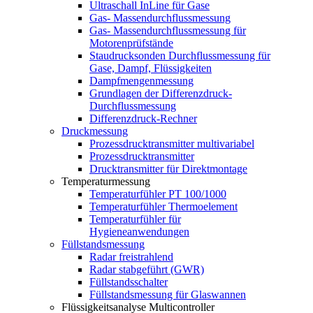
Ultraschall InLine für Gase
Gas- Massendurchflussmessung
Gas- Massendurchflussmessung für
Motorenprüfstände
Staudrucksonden Durchflussmessung für
Gase, Dampf, Flüssigkeiten
Dampfmengenmessung
Grundlagen der Differenzdruck-
Durchflussmessung
Differenzdruck-Rechner
Druckmessung
Prozessdrucktransmitter multivariabel
Prozessdrucktransmitter
Drucktransmitter für Direktmontage
Temperaturmessung
Temperaturfühler PT 100/1000
Temperaturfühler Thermoelement
Temperaturfühler für
Hygieneanwendungen
Füllstandsmessung
Radar freistrahlend
Radar stabgeführt (GWR)
Füllstandsschalter
Füllstandsmessung für Glaswannen
Flüssigkeitsanalyse Multicontroller