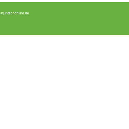
[at] intechonline.de