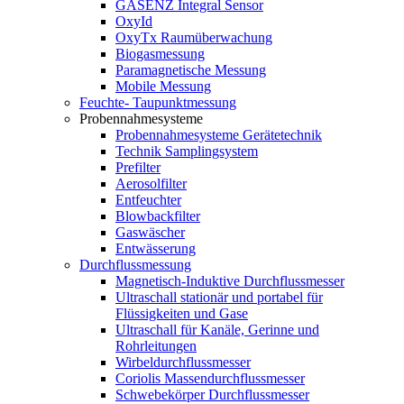
GASENZ Integral Sensor
OxyId
OxyTx Raumüberwachung
Biogasmessung
Paramagnetische Messung
Mobile Messung
Feuchte- Taupunktmessung
Probennahmesysteme
Probennahmesysteme Gerätetechnik
Technik Samplingsystem
Prefilter
Aerosolfilter
Entfeuchter
Blowbackfilter
Gaswäscher
Entwässerung
Durchflussmessung
Magnetisch-Induktive Durchflussmesser
Ultraschall stationär und portabel für
Flüssigkeiten und Gase
Ultraschall für Kanäle, Gerinne und
Rohrleitungen
Wirbeldurchflussmesser
Coriolis Massendurchflussmesser
Schwebekörper Durchflussmesser