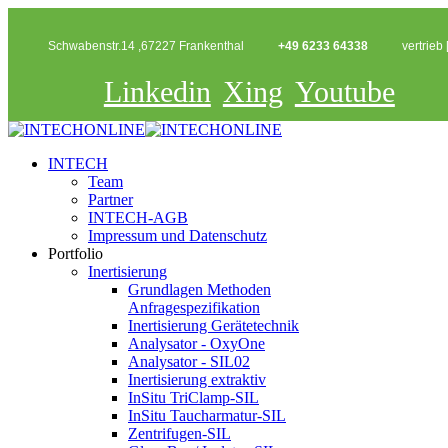
Schwabenstr.14 ,67227 Frankenthal
+49 6233 64338
vertrieb 
Linkedin
Xing
Youtube
INTECH
Team
Partner
INTECH-AGB
Impressum und Datenschutz
Portfolio
Inertisierung
Grundlagen Methoden
Anfragespezifikation
Inertisierung Gerätetechnik
Analysator - OxyOne
Analysator - SIL02
Inertisierung extraktiv
InSitu TriClamp-SIL
InSitu Taucharmatur-SIL
Zentrifugen-SIL