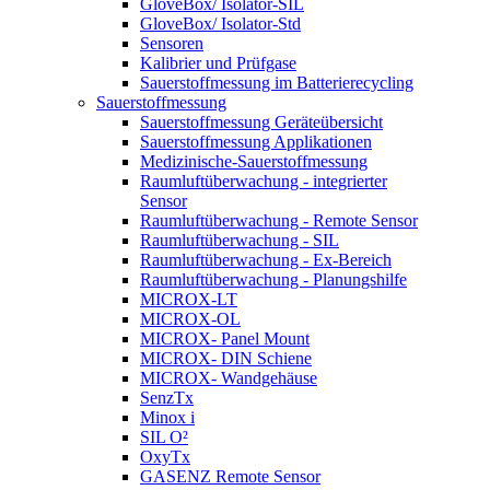
GloveBox/ Isolator-SIL
GloveBox/ Isolator-Std
Sensoren
Kalibrier und Prüfgase
Sauerstoffmessung im Batterierecycling
Sauerstoffmessung
Sauerstoffmessung Geräteübersicht
Sauerstoffmessung Applikationen
Medizinische-Sauerstoffmessung
Raumluftüberwachung - integrierter
Sensor
Raumluftüberwachung - Remote Sensor
Raumluftüberwachung - SIL
Raumluftüberwachung - Ex-Bereich
Raumluftüberwachung - Planungshilfe
MICROX-LT
MICROX-OL
MICROX- Panel Mount
MICROX- DIN Schiene
MICROX- Wandgehäuse
SenzTx
Minox i
SIL O²
OxyTx
GASENZ Remote Sensor