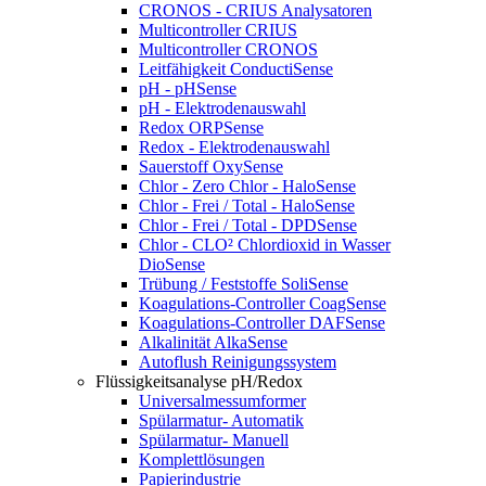
CRONOS - CRIUS Analysatoren
Multicontroller CRIUS
Multicontroller CRONOS
Leitfähigkeit ConductiSense
pH - pHSense
pH - Elektrodenauswahl
Redox ORPSense
Redox - Elektrodenauswahl
Sauerstoff OxySense
Chlor - Zero Chlor - HaloSense
Chlor - Frei / Total - HaloSense
Chlor - Frei / Total - DPDSense
Chlor - CLO² Chlordioxid in Wasser
DioSense
Trübung / Feststoffe SoliSense
Koagulations-Controller CoagSense
Koagulations-Controller DAFSense
Alkalinität AlkaSense
Autoflush Reinigungssystem
Flüssigkeitsanalyse pH/Redox
Universalmessumformer
Spülarmatur- Automatik
Spülarmatur- Manuell
Komplettlösungen
Papierindustrie