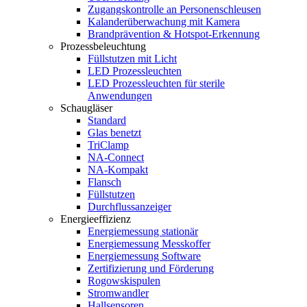
Zugangskontrolle an Personenschleusen
Kalanderüberwachung mit Kamera
Brandprävention & Hotspot-Erkennung
Prozessbeleuchtung
Füllstutzen mit Licht
LED Prozessleuchten
LED Prozessleuchten für sterile
Anwendungen
Schaugläser
Standard
Glas benetzt
TriClamp
NA-Connect
NA-Kompakt
Flansch
Füllstutzen
Durchflussanzeiger
Energieeffizienz
Energiemessung stationär
Energiemessung Messkoffer
Energiemessung Software
Zertifizierung und Förderung
Rogowskispulen
Stromwandler
Hallsensoren