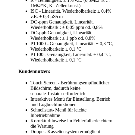
R - Genauigkeit: ± 1% v.E. (0,5MΩ*K ...
1MΩ*K, K=Zellenkonst.)
ISC - Linearität, Wiederholbarkeit: ± 0,4%
v.E. + 0,3 µS/cm
DO-ppm Genauigkeit, Linearität,
Wiederholbark.: ± 0,05 ppm od. 0,8%
DO-ppb Genauigkeit, Linearität,
Wiederholbark.: ± 1 ppb od. 0,8%
PT1000 - Genauigkeit, Linearität: ± 0,3 °C,
Wiederholbarkeit: ± 0,1 °C
PT100 - Genauigkeit, Linearität: ± 0,4 °C,
Wiederholbarkeit: ± 0,1 °C
Kundennutzen:
Touch Screen - Berührungsempfindlicher
Bildschirm, dadurch keine
separate Tastatur erforderlich
Interaktives Menü für Einstellung, Betrieb
und Logbuchfunktionen
Schnellstart- Menü für leichte
Inbetriebnahme
Korrekturhinweise im Fehlerfall erleichtern
die Wartung
Doppel- Kassettensystem ermöglicht