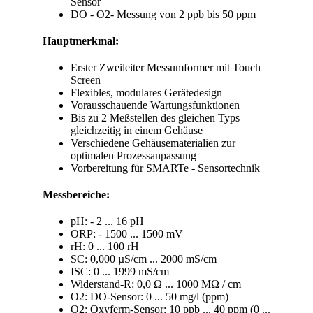
Sensor
DO - O
2
- Messung von 2 ppb bis 50 ppm
Hauptmerkmal:
Erster Zweileiter Messumformer mit Touch
Screen
Flexibles, modulares Gerätedesign
Vorausschauende Wartungsfunktionen
Bis zu 2 Meßstellen des gleichen Typs
gleichzeitig in einem Gehäuse
Verschiedene Gehäusematerialien zur
optimalen Prozessanpassung
Vorbereitung für SMARTe - Sensortechnik
Messbereiche:
pH: - 2 ... 16 pH
ORP: - 1500 ... 1500 mV
rH: 0 ... 100 rH
SC: 0,000 µS/cm ... 2000 mS/cm
ISC: 0 ... 1999 mS/cm
Widerstand-R: 0,0 Ω ... 1000 MΩ / cm
O
2
: DO-Sensor: 0 ... 50 mg/l (ppm)
O
2
: Oxyferm-Sensor: 10 ppb ... 40 ppm (0 ...