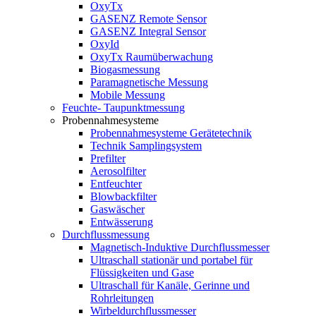
OxyTx
GASENZ Remote Sensor
GASENZ Integral Sensor
OxyId
OxyTx Raumüberwachung
Biogasmessung
Paramagnetische Messung
Mobile Messung
Feuchte- Taupunktmessung
Probennahmesysteme
Probennahmesysteme Gerätetechnik
Technik Samplingsystem
Prefilter
Aerosolfilter
Entfeuchter
Blowbackfilter
Gaswäscher
Entwässerung
Durchflussmessung
Magnetisch-Induktive Durchflussmesser
Ultraschall stationär und portabel für
Flüssigkeiten und Gase
Ultraschall für Kanäle, Gerinne und
Rohrleitungen
Wirbeldurchflussmesser