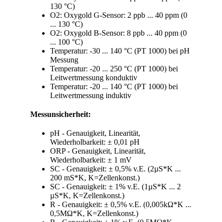
130 °C)
O
2
: Oxygold G-Sensor: 2 ppb ... 40 ppm (0
... 130 °C)
O
2
: Oxygold B-Sensor: 8 ppb ... 40 ppm (0
... 100 °C)
Temperatur: -30 ... 140 °C (PT 1000) bei pH
Messung
Temperatur: -20 ... 250 °C (PT 1000) bei
Leitwertmessung konduktiv
Temperatur: -20 ... 140 °C (PT 1000) bei
Leitwertmessung induktiv
Messunsicherheit:
pH - Genauigkeit, Linearität,
Wiederholbarkeit: ± 0,01 pH
ORP - Genauigkeit, Linearität,
Wiederholbarkeit: ± 1 mV
SC - Genauigkeit: ± 0,5% v.E. (2µS*K ...
200 mS*K, K=Zellenkonst.)
SC - Genauigkeit: ± 1% v.E. (1µS*K ... 2
µS*K, K=Zellenkonst.)
R - Genauigkeit: ± 0,5% v.E. (0,005kΩ*K ...
0,5MΩ*K, K=Zellenkonst.)