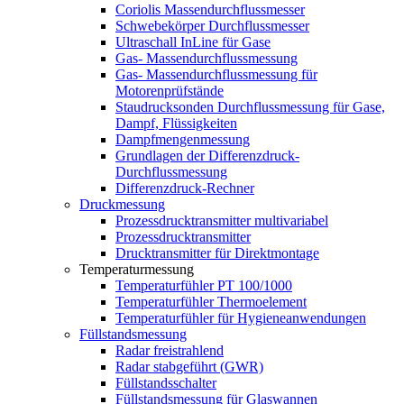
Coriolis Massendurchflussmesser
Schwebekörper Durchflussmesser
Ultraschall InLine für Gase
Gas- Massendurchflussmessung
Gas- Massendurchflussmessung für
Motorenprüfstände
Staudrucksonden Durchflussmessung für Gase,
Dampf, Flüssigkeiten
Dampfmengenmessung
Grundlagen der Differenzdruck-
Durchflussmessung
Differenzdruck-Rechner
Druckmessung
Prozessdrucktransmitter multivariabel
Prozessdrucktransmitter
Drucktransmitter für Direktmontage
Temperaturmessung
Temperaturfühler PT 100/1000
Temperaturfühler Thermoelement
Temperaturfühler für Hygieneanwendungen
Füllstandsmessung
Radar freistrahlend
Radar stabgeführt (GWR)
Füllstandsschalter
Füllstandsmessung für Glaswannen