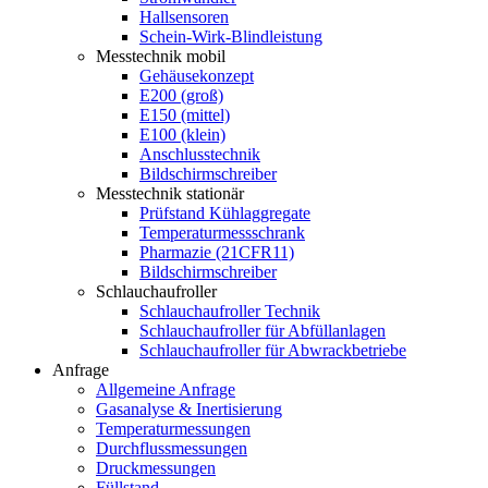
Hallsensoren
Schein-Wirk-Blindleistung
Messtechnik mobil
Gehäusekonzept
E200 (groß)
E150 (mittel)
E100 (klein)
Anschlusstechnik
Bildschirmschreiber
Messtechnik stationär
Prüfstand Kühlaggregate
Temperaturmessschrank
Pharmazie (21CFR11)
Bildschirmschreiber
Schlauchaufroller
Schlauchaufroller Technik
Schlauchaufroller für Abfüllanlagen
Schlauchaufroller für Abwrackbetriebe
Anfrage
Allgemeine Anfrage
Gasanalyse & Inertisierung
Temperaturmessungen
Durchflussmessungen
Druckmessungen
Füllstand