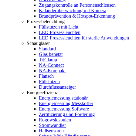
Zugangskontrolle an Personenschleusen
Kalanderüberwachung mit Kamera
Brandprävention & Hotspot-Erkennung
Prozessbeleuchtung
Füllstutzen mit Licht
LED Prozessleuchten
LED Prozessleuchten für sterile Anwendungen
Schaugläser
Standard
Glas benetzt
TriClamp
NA-Connect
NA-Kompakt
Flansch
Füllstutzen
Durchflussanzeiger
Energieeffizienz
Energiemessung stationär
Energiemessung Messkoffer
Energiemessung Software
Zertifizierung und Förderung
Rogowskispulen
Stromwandler
Hallsensoren