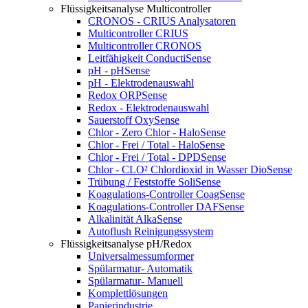
Flüssigkeitsanalyse Multicontroller
CRONOS - CRIUS Analysatoren
Multicontroller CRIUS
Multicontroller CRONOS
Leitfähigkeit ConductiSense
pH - pHSense
pH - Elektrodenauswahl
Redox ORPSense
Redox - Elektrodenauswahl
Sauerstoff OxySense
Chlor - Zero Chlor - HaloSense
Chlor - Frei / Total - HaloSense
Chlor - Frei / Total - DPDSense
Chlor - CLO² Chlordioxid in Wasser DioSense
Trübung / Feststoffe SoliSense
Koagulations-Controller CoagSense
Koagulations-Controller DAFSense
Alkalinität AlkaSense
Autoflush Reinigungssystem
Flüssigkeitsanalyse pH/Redox
Universalmessumformer
Spülarmatur- Automatik
Spülarmatur- Manuell
Komplettlösungen
Papierindustrie