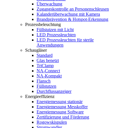
Überwachung
Zugangskontrolle an Personenschleusen
Kalanderüberwachung mit Kamera
Brandprävention & Hotspot-Erkennung
Prozessbeleuchtung
Füllstutzen mit Licht
LED Prozessleuchten
LED Prozessleuchten für sterile
Anwendungen
Schaugläser
Standard
Glas benetzt
TriClamp
NA-Connect
NA-Kompakt
Flansch
Füllstutzen
Durchflussanzeiger
Energieeffizienz
Energiemessung stationär
Energiemessung Messkoffer
Energiemessung Software
Zertifizierung und Förderung
Rogowskispulen
Stromwandler