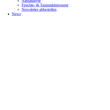
Nassanalyse
Feuchte- & Taupunktmessung
Newsletter abbestellen
News
ABOUT
World's leading management consulting firms, where bold thinking,
inspired people and a passion for results come together for
extraordinary impact.
SUBSCRIBE