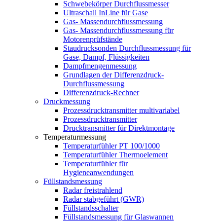
Schwebekörper Durchflussmesser
Ultraschall InLine für Gase
Gas- Massendurchflussmessung
Gas- Massendurchflussmessung für
Motorenprüfstände
Staudrucksonden Durchflussmessung für
Gase, Dampf, Flüssigkeiten
Dampfmengenmessung
Grundlagen der Differenzdruck-
Durchflussmessung
Differenzdruck-Rechner
Druckmessung
Prozessdrucktransmitter multivariabel
Prozessdrucktransmitter
Drucktransmitter für Direktmontage
Temperaturmessung
Temperaturfühler PT 100/1000
Temperaturfühler Thermoelement
Temperaturfühler für
Hygieneanwendungen
Füllstandsmessung
Radar freistrahlend
Radar stabgeführt (GWR)
Füllstandsschalter
Füllstandsmessung für Glaswannen