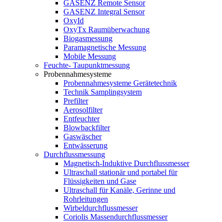
GASENZ Remote Sensor
GASENZ Integral Sensor
OxyId
OxyTx Raumüberwachung
Biogasmessung
Paramagnetische Messung
Mobile Messung
Feuchte- Taupunktmessung
Probennahmesysteme
Probennahmesysteme Gerätetechnik
Technik Samplingsystem
Prefilter
Aerosolfilter
Entfeuchter
Blowbackfilter
Gaswäscher
Entwässerung
Durchflussmessung
Magnetisch-Induktive Durchflussmesser
Ultraschall stationär und portabel für
Flüssigkeiten und Gase
Ultraschall für Kanäle, Gerinne und
Rohrleitungen
Wirbeldurchflussmesser
Coriolis Massendurchflussmesser