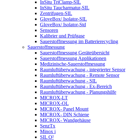
InSitu TriClamp-SIL
InSitu Taucharmatur-SIL
Zentrifugen-SIL
GloveBox/ Isolator-SIL
GloveBox/ Isolator-Std
Sensoren
Kalibrier und Prüfgase
Sauerstoffmessung im Batterierecycling
Sauerstoffmessung
Sauerstoffmessung Geräteübersicht
Sauerstoffmessung Applikationen
Medizinische-Sauerstoffmessung
Raumluftüberwachung - integrierter Sensor
Raumluftüberwachung - Remote Sensor
Raumluftüberwachung - SIL
Raumluftüberwachung - Ex-Bereich
Raumluftüberwachung - Planungshilfe
MICROX-LT
MICROX-OL
MICROX- Panel Mount
MICROX- DIN Schiene
MICROX- Wandgehäuse
SenzTx
Minox i
SIL O²