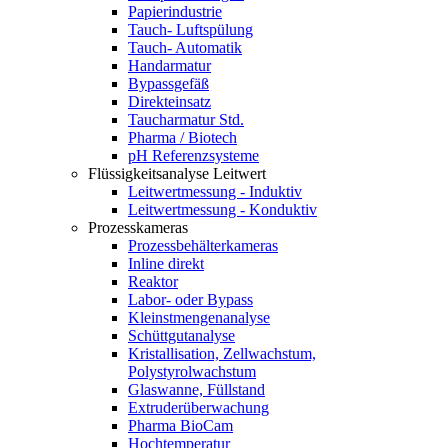
Papierindustrie
Tauch- Luftspülung
Tauch- Automatik
Handarmatur
Bypassgefäß
Direkteinsatz
Taucharmatur Std.
Pharma / Biotech
pH Referenzsysteme
Flüssigkeitsanalyse Leitwert
Leitwertmessung - Induktiv
Leitwertmessung - Konduktiv
Prozesskameras
Prozessbehälterkameras
Inline direkt
Reaktor
Labor- oder Bypass
Kleinstmengenanalyse
Schüttgutanalyse
Kristallisation, Zellwachstum,
Polystyrolwachstum
Glaswanne, Füllstand
Extruderüberwachung
Pharma BioCam
Hochtemperatur