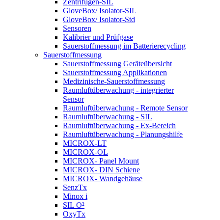
Zentrifugen-SIL
GloveBox/ Isolator-SIL
GloveBox/ Isolator-Std
Sensoren
Kalibrier und Prüfgase
Sauerstoffmessung im Batterierecycling
Sauerstoffmessung
Sauerstoffmessung Geräteübersicht
Sauerstoffmessung Applikationen
Medizinische-Sauerstoffmessung
Raumluftüberwachung - integrierter
Sensor
Raumluftüberwachung - Remote Sensor
Raumluftüberwachung - SIL
Raumluftüberwachung - Ex-Bereich
Raumluftüberwachung - Planungshilfe
MICROX-LT
MICROX-OL
MICROX- Panel Mount
MICROX- DIN Schiene
MICROX- Wandgehäuse
SenzTx
Minox i
SIL O²
OxyTx