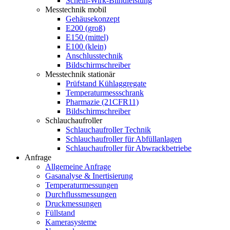
Schein-Wirk-Blindleistung
Messtechnik mobil
Gehäusekonzept
E200 (groß)
E150 (mittel)
E100 (klein)
Anschlusstechnik
Bildschirmschreiber
Messtechnik stationär
Prüfstand Kühlaggregate
Temperaturmessschrank
Pharmazie (21CFR11)
Bildschirmschreiber
Schlauchaufroller
Schlauchaufroller Technik
Schlauchaufroller für Abfüllanlagen
Schlauchaufroller für Abwrackbetriebe
Anfrage
Allgemeine Anfrage
Gasanalyse & Inertisierung
Temperaturmessungen
Durchflussmessungen
Druckmessungen
Füllstand
Kamerasysteme