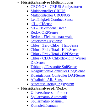
Flüssigkeitsanalyse Multicontroller
CRONOS - CRIUS Analysatoren
Multicontroller CRIUS
Multicontroller CRONOS
Leitfähigkeit ConductiSense
pH - pHSense
pH - Elektrodenauswahl
Redox ORPSense
Redox - Elektrodenauswahl
Sauerstoff OxySense
Chlor - Zero Chlor - HaloSense
Chlor - Frei / Total - HaloSense
Chlor - Frei / Total - DPDSense
Chlor - CLO² Chlordioxid in Wasser
DioSense
Trübung / Feststoffe SoliSense
Koagulations-Controller CoagSense
Koagulations-Controller DAFSense
Alkalinität AlkaSense
Autoflush Reinigungssystem
Flüssigkeitsanalyse pH/Redox
Universalmessumformer
Spülarmatur- Automatik
Spülarmatur- Manuell
Komplettlösungen