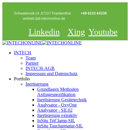
Schwabenstr.14 ,67227 Frankenthal
+49 6233 64338
vertrieb [at] intechonline.de
Linkedin
Xing
Youtube
INTECH
Team
Partner
INTECH-AGB
Impressum und Datenschutz
Portfolio
Inertisierung
Grundlagen Methoden
Anfragespezifikation
Inertisierung Gerätetechnik
Analysator - OxyOne
Analysator - SIL02
Inertisierung extraktiv
InSitu TriClamp-SIL
InSitu Taucharmatur-SIL