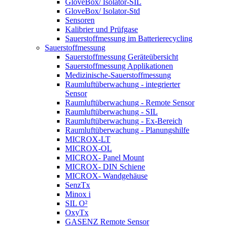
GloveBox/ Isolator-SIL
GloveBox/ Isolator-Std
Sensoren
Kalibrier und Prüfgase
Sauerstoffmessung im Batterierecycling
Sauerstoffmessung
Sauerstoffmessung Geräteübersicht
Sauerstoffmessung Applikationen
Medizinische-Sauerstoffmessung
Raumluftüberwachung - integrierter
Sensor
Raumluftüberwachung - Remote Sensor
Raumluftüberwachung - SIL
Raumluftüberwachung - Ex-Bereich
Raumluftüberwachung - Planungshilfe
MICROX-LT
MICROX-OL
MICROX- Panel Mount
MICROX- DIN Schiene
MICROX- Wandgehäuse
SenzTx
Minox i
SIL O²
OxyTx
GASENZ Remote Sensor