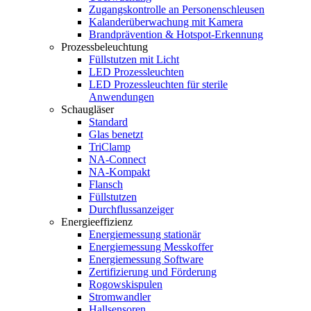
Zugangskontrolle an Personenschleusen
Kalanderüberwachung mit Kamera
Brandprävention & Hotspot-Erkennung
Prozessbeleuchtung
Füllstutzen mit Licht
LED Prozessleuchten
LED Prozessleuchten für sterile
Anwendungen
Schaugläser
Standard
Glas benetzt
TriClamp
NA-Connect
NA-Kompakt
Flansch
Füllstutzen
Durchflussanzeiger
Energieeffizienz
Energiemessung stationär
Energiemessung Messkoffer
Energiemessung Software
Zertifizierung und Förderung
Rogowskispulen
Stromwandler
Hallsensoren