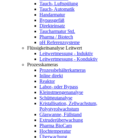
Tauch- Luftspülung
Tauch- Automatik
Handarmatur
Bypassgefäß
Direkteinsatz
Taucharmatur Std.
Pharma / Biotech
pH Referenzsysteme
Flüssigkeitsanalyse Leitwert
Leitwertmessung - Induktiv
Leitwertmessung - Konduktiv
Prozesskameras
Prozessbehälterkameras
Inline direkt
Reaktor
Labor- oder Bypass
Kleinstmengenanalyse
Schüttgutanalyse
Kristallisation, Zellwachstum,
Polystyrolwachstum
Glaswanne, Füllstand
Extruderüberwachung
Pharma BioCam
Hochtemperatur
Überwachung