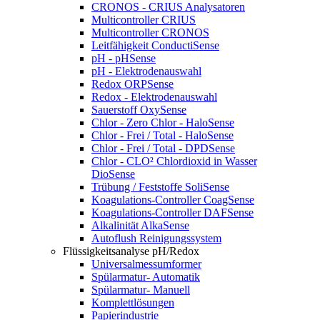
CRONOS - CRIUS Analysatoren
Multicontroller CRIUS
Multicontroller CRONOS
Leitfähigkeit ConductiSense
pH - pHSense
pH - Elektrodenauswahl
Redox ORPSense
Redox - Elektrodenauswahl
Sauerstoff OxySense
Chlor - Zero Chlor - HaloSense
Chlor - Frei / Total - HaloSense
Chlor - Frei / Total - DPDSense
Chlor - CLO² Chlordioxid in Wasser
DioSense
Trübung / Feststoffe SoliSense
Koagulations-Controller CoagSense
Koagulations-Controller DAFSense
Alkalinität AlkaSense
Autoflush Reinigungssystem
Flüssigkeitsanalyse pH/Redox
Universalmessumformer
Spülarmatur- Automatik
Spülarmatur- Manuell
Komplettlösungen
Papierindustrie