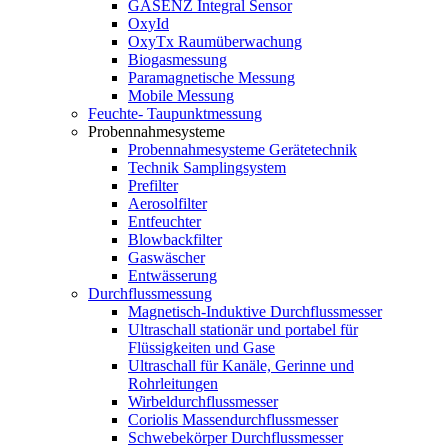
GASENZ Integral Sensor
OxyId
OxyTx Raumüberwachung
Biogasmessung
Paramagnetische Messung
Mobile Messung
Feuchte- Taupunktmessung
Probennahmesysteme
Probennahmesysteme Gerätetechnik
Technik Samplingsystem
Prefilter
Aerosolfilter
Entfeuchter
Blowbackfilter
Gaswäscher
Entwässerung
Durchflussmessung
Magnetisch-Induktive Durchflussmesser
Ultraschall stationär und portabel für
Flüssigkeiten und Gase
Ultraschall für Kanäle, Gerinne und
Rohrleitungen
Wirbeldurchflussmesser
Coriolis Massendurchflussmesser
Schwebekörper Durchflussmesser