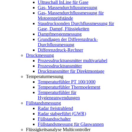
Ultraschall InLine für Gase
Gas- Massendurchflussmessung
Gas- Massendurchflussmessung für
Motorenprüfstände
Staudrucksonden Durchflussmessung für
Gase, Dampf, Flüssigkeiten
Dampfmengenmessung
Grundlagen der Differenzdruck-
Durchflussmessung
Differenzdruck-Rechner
Druckmessung
Prozessdrucktransmitter multivariabel
Prozessdrucktransmitter
Drucktransmitter für Direktmontage
Temperaturmessung
Temperaturfühler PT 100/1000
Temperaturfühler Thermoelement
Temperaturfühler für
Hygieneanwendungen
Füllstandsmessung
Radar freistrahlend
Radar stabgeführt (GWR)
Füllstandsschalter
Füllstandsmessung für Glaswannen
Flüssigkeitsanalyse Multicontroller