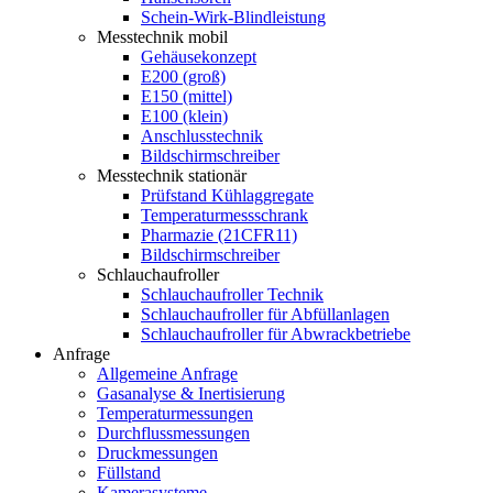
Schein-Wirk-Blindleistung
Messtechnik mobil
Gehäusekonzept
E200 (groß)
E150 (mittel)
E100 (klein)
Anschlusstechnik
Bildschirmschreiber
Messtechnik stationär
Prüfstand Kühlaggregate
Temperaturmessschrank
Pharmazie (21CFR11)
Bildschirmschreiber
Schlauchaufroller
Schlauchaufroller Technik
Schlauchaufroller für Abfüllanlagen
Schlauchaufroller für Abwrackbetriebe
Anfrage
Allgemeine Anfrage
Gasanalyse & Inertisierung
Temperaturmessungen
Durchflussmessungen
Druckmessungen
Füllstand
Kamerasysteme