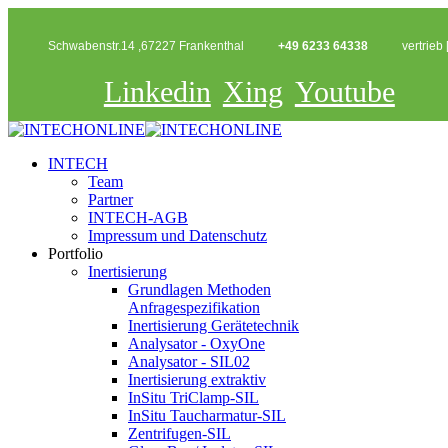
Schwabenstr.14 ,67227 Frankenthal
+49 6233 64338
vertrieb 
Linkedin
Xing
Youtube
INTECH
Team
Partner
INTECH-AGB
Impressum und Datenschutz
Portfolio
Inertisierung
Grundlagen Methoden
Anfragespezifikation
Inertisierung Gerätetechnik
Analysator - OxyOne
Analysator - SIL02
Inertisierung extraktiv
InSitu TriClamp-SIL
InSitu Taucharmatur-SIL
Zentrifugen-SIL