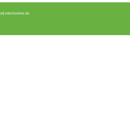
[at] intechonline.de