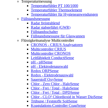
Temperaturmessung
Temperaturfühler PT 100/1000
Temperaturfühler Thermoelement
Temperaturfühler für Hygieneanwendungen
Füllstandsmessung
Radar freistrahlend
Radar stabgeführt (GWR)
Füllstandsschalter
Füllstandsmessung für Glaswannen
Flüssigkeitsanalyse Multicontroller
CRONOS - CRIUS Analysatoren
Multicontroller CRIUS
Multicontroller CRONOS
Leitfähigkeit ConductiSense
pH - pHSense
pH - Elektrodenauswahl
Redox ORPSense
Redox - Elektrodenauswahl
Sauerstoff OxySense
Chlor - Zero Chlor - HaloSense
Chlor - Frei / Total - HaloSense
Chlor - Frei / Total - DPDSense
Chlor - CLO² Chlordioxid in Wasser DioSense
Trübung / Feststoffe SoliSense
Koagulations-Controller CoagSense