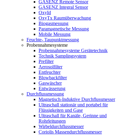
GASENZ Remote Sensor
GASENZ Integral Sensor
OxyId
OxyTx Raumüberwachung
Biogasmessung
Paramagnetische Messung
Mobile Messung
Feuchte- Taupunktmessung
Probennahmesysteme
Probennahmesysteme Gerätetechnik
Technik Samplingsystem
Prefilter
Aerosolfilter
Entfeuchter
Blowbackfilter
Gaswäscher
Entwässerung
Durchflussmessung
Magnetisch-Induktive Durchflussmesser
Ultraschall stationär und portabel für
Flüssigkeiten und Gase
Ultraschall für Kanäle, Gerinne und
Rohrleitungen
Wirbeldurchflussmesser
Coriolis Massendurchflussmesser