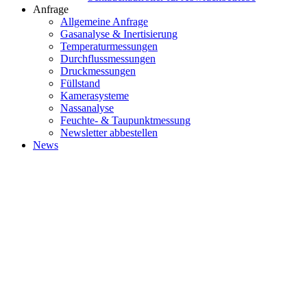
Anfrage
Allgemeine Anfrage
Gasanalyse & Inertisierung
Temperaturmessungen
Durchflussmessungen
Druckmessungen
Füllstand
Kamerasysteme
Nassanalyse
Feuchte- & Taupunktmessung
Newsletter abbestellen
News
ABOUT
World's leading management consulting firms, where bold thinking,
inspired people and a passion for results come together for