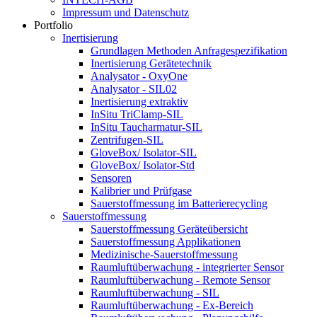
Impressum und Datenschutz
Portfolio
Inertisierung
Grundlagen Methoden Anfragespezifikation
Inertisierung Gerätetechnik
Analysator - OxyOne
Analysator - SIL02
Inertisierung extraktiv
InSitu TriClamp-SIL
InSitu Taucharmatur-SIL
Zentrifugen-SIL
GloveBox/ Isolator-SIL
GloveBox/ Isolator-Std
Sensoren
Kalibrier und Prüfgase
Sauerstoffmessung im Batterierecycling
Sauerstoffmessung
Sauerstoffmessung Geräteübersicht
Sauerstoffmessung Applikationen
Medizinische-Sauerstoffmessung
Raumluftüberwachung - integrierter Sensor
Raumluftüberwachung - Remote Sensor
Raumluftüberwachung - SIL
Raumluftüberwachung - Ex-Bereich