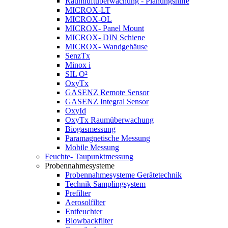
Raumluftüberwachung - Planungshilfe
MICROX-LT
MICROX-OL
MICROX- Panel Mount
MICROX- DIN Schiene
MICROX- Wandgehäuse
SenzTx
Minox i
SIL O²
OxyTx
GASENZ Remote Sensor
GASENZ Integral Sensor
OxyId
OxyTx Raumüberwachung
Biogasmessung
Paramagnetische Messung
Mobile Messung
Feuchte- Taupunktmessung
Probennahmesysteme
Probennahmesysteme Gerätetechnik
Technik Samplingsystem
Prefilter
Aerosolfilter
Entfeuchter
Blowbackfilter