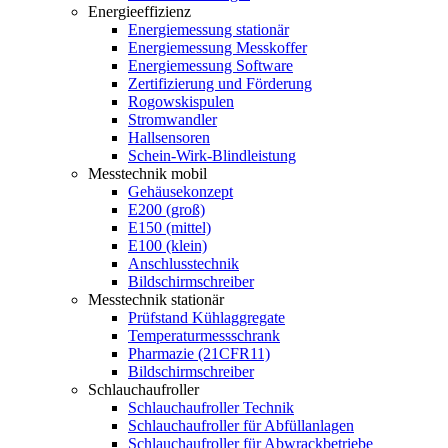
Energieeffizienz
Energiemessung stationär
Energiemessung Messkoffer
Energiemessung Software
Zertifizierung und Förderung
Rogowskispulen
Stromwandler
Hallsensoren
Schein-Wirk-Blindleistung
Messtechnik mobil
Gehäusekonzept
E200 (groß)
E150 (mittel)
E100 (klein)
Anschlusstechnik
Bildschirmschreiber
Messtechnik stationär
Prüfstand Kühlaggregate
Temperaturmessschrank
Pharmazie (21CFR11)
Bildschirmschreiber
Schlauchaufroller
Schlauchaufroller Technik
Schlauchaufroller für Abfüllanlagen
Schlauchaufroller für Abwrackbetriebe