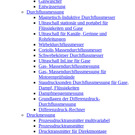
Gaswäscher
Entwässerung
Durchflussmessung
Magnetisch-Induktive Durchflussmesser
Ultraschall stationär und portabel für
Flüssigkeiten und Gase
Ultraschall für Kanäle, Gerinne und
Rohrleitungen
Wirbeldurchflussmesser
Coriolis Massendurchflussmesser
Schwebekörper Durchflussmesser
Ultraschall InLine für Gase
Gas- Massendurchflussmessung
Gas- Massendurchflussmessung für
Motorenprüfstände
Staudrucksonden Durchflussmessung für Gase,
Dampf, Flüssigkeiten
Dampfmengenmessung
Grundlagen der Differenzdruck-
Durchflussmessung
Differenzdruck-Rechner
Druckmessung
Prozessdrucktransmitter multivariabel
Prozessdrucktransmitter
Drucktransmitter für Direktmontage