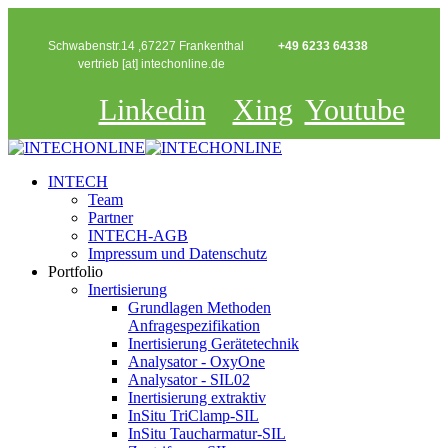
Schwabenstr.14 ,67227 Frankenthal
+49 6233 64338
vertrieb [at] intechonline.de
Linkedin
Xing
Youtube
INTECH
Team
Partner
INTECH-AGB
Impressum und Datenschutz
Portfolio
Inertisierung
Grundlagen Methoden
Anfragespezifikation
Inertisierung Gerätetechnik
Analysator - OxyOne
Analysator - SIL02
Inertisierung extraktiv
InSitu TriClamp-SIL
InSitu Taucharmatur-SIL