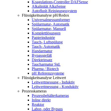
Koagulations-Controller DAFSense
Alkalinität AlkaSense
Autoflush Reinigungssystem
Flüssigkeitsanalyse pH/Redox
Universalmessumformer
Spülarmatur- Automatik
Spülarmatur- Manuell
Komplettlösungen
Papierindustrie
Tauch- Luftspülung
Tauch- Automatik
Handarmatur
Bypassgefäß
Direkteinsatz
Taucharmatur Std.
Pharma / Biotech
pH Referenzsysteme
Flüssigkeitsanalyse Leitwert
Leitwertmessung - Induktiv
Leitwertmessung - Konduktiv
Prozesskameras
Prozessbehälterkameras
Inline direkt
Reaktor
Labor- oder Bypass