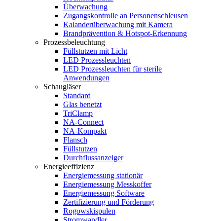
Überwachung
Zugangskontrolle an Personenschleusen
Kalanderüberwachung mit Kamera
Brandprävention & Hotspot-Erkennung
Prozessbeleuchtung
Füllstutzen mit Licht
LED Prozessleuchten
LED Prozessleuchten für sterile
Anwendungen
Schaugläser
Standard
Glas benetzt
TriClamp
NA-Connect
NA-Kompakt
Flansch
Füllstutzen
Durchflussanzeiger
Energieeffizienz
Energiemessung stationär
Energiemessung Messkoffer
Energiemessung Software
Zertifizierung und Förderung
Rogowskispulen
Stromwandler