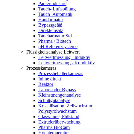
Papierindustrie
Tauch- Luftspülung
Tauch- Automatik
Handarmatur
Bypassgefäß
Direkteinsatz
Taucharmatur Std.
Pharma / Biotech
pH Referenzsysteme
Flüssigkeitsanalyse Leitwert
Leitwertmessung - Induktiv
Leitwertmessung - Konduktiv
Prozesskameras
Prozessbehälterkameras
Inline direkt
Reaktor
Labor- oder Bypass
Kleinstmengenanalyse
Schüttgutanalyse
Kristallisation, Zellwachstum,
Polystyrolwachstum
Glaswanne, Füllstand
Extruderüberwachung
Pharma BioCam
Hochtemperatur