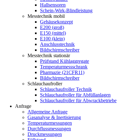
Hallsensoren
Schein-Wirk-Blindleistung
Messtechnik mobil
Gehäusekonzept
E200 (groß)
E150 (mittel)
E100 (klein)
Anschlusstechnik
Bildschirmschreiber
Messtechnik stationär
Prüfstand Kühlaggregate
Temperaturmessschrank
Pharmazie (21CFR11)
Bildschirmschreiber
Schlauchaufroller
Schlauchaufroller Technik
Schlauchaufroller für Abfüllanlagen
Schlauchaufroller für Abwrackbetriebe
Anfrage
Allgemeine Anfrage
Gasanalyse & Inertisierung
Temperaturmessungen
Durchflussmessungen
Druckmessungen
Füllstand