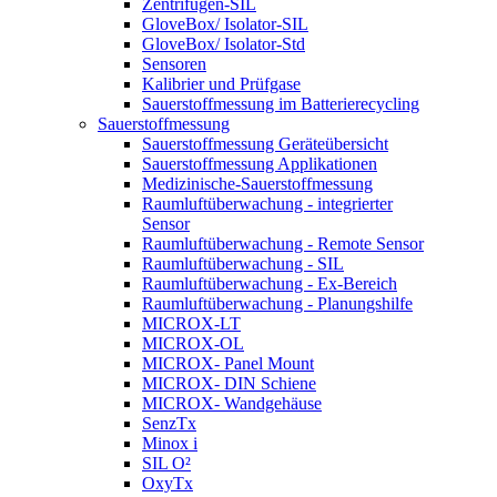
Zentrifugen-SIL
GloveBox/ Isolator-SIL
GloveBox/ Isolator-Std
Sensoren
Kalibrier und Prüfgase
Sauerstoffmessung im Batterierecycling
Sauerstoffmessung
Sauerstoffmessung Geräteübersicht
Sauerstoffmessung Applikationen
Medizinische-Sauerstoffmessung
Raumluftüberwachung - integrierter
Sensor
Raumluftüberwachung - Remote Sensor
Raumluftüberwachung - SIL
Raumluftüberwachung - Ex-Bereich
Raumluftüberwachung - Planungshilfe
MICROX-LT
MICROX-OL
MICROX- Panel Mount
MICROX- DIN Schiene
MICROX- Wandgehäuse
SenzTx
Minox i
SIL O²
OxyTx