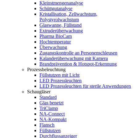
Kleinstmengenanalyse
Schüttgutanalyse
Kristallisation, Zellwachstum,
Polystyrolwachstum
Glaswanne, Füllstand
Extruderüberwachung
Pharma BioCam
Hochtemperatur
Überwachung
Zugangskontrolle an Personenschleusen
Kalanderüberwachung mit Kamera
Brandprävention & Hotspot-Erkennung
Prozessbeleuchtung
Füllstutzen mit Licht
LED Prozessleuchten
LED Prozessleuchten für sterile Anwendungen
Schaugläser
Standard
Glas benetzt
TriClamp
NA-Connect
NA-Kompakt
Flansch
Füllstutzen
Durchflussanzeiger