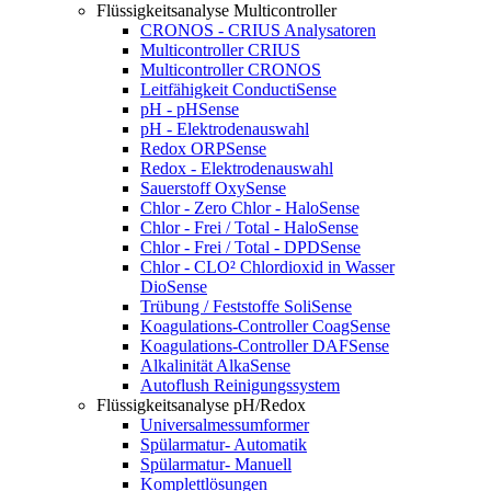
Flüssigkeitsanalyse Multicontroller
CRONOS - CRIUS Analysatoren
Multicontroller CRIUS
Multicontroller CRONOS
Leitfähigkeit ConductiSense
pH - pHSense
pH - Elektrodenauswahl
Redox ORPSense
Redox - Elektrodenauswahl
Sauerstoff OxySense
Chlor - Zero Chlor - HaloSense
Chlor - Frei / Total - HaloSense
Chlor - Frei / Total - DPDSense
Chlor - CLO² Chlordioxid in Wasser
DioSense
Trübung / Feststoffe SoliSense
Koagulations-Controller CoagSense
Koagulations-Controller DAFSense
Alkalinität AlkaSense
Autoflush Reinigungssystem
Flüssigkeitsanalyse pH/Redox
Universalmessumformer
Spülarmatur- Automatik
Spülarmatur- Manuell
Komplettlösungen