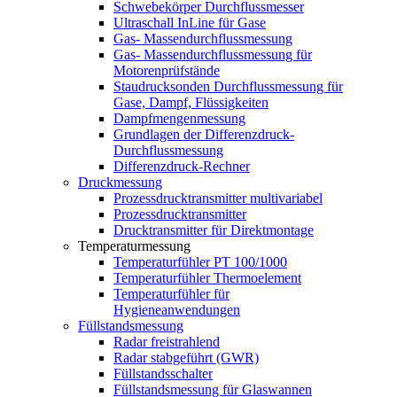
Schwebekörper Durchflussmesser
Ultraschall InLine für Gase
Gas- Massendurchflussmessung
Gas- Massendurchflussmessung für
Motorenprüfstände
Staudrucksonden Durchflussmessung für
Gase, Dampf, Flüssigkeiten
Dampfmengenmessung
Grundlagen der Differenzdruck-
Durchflussmessung
Differenzdruck-Rechner
Druckmessung
Prozessdrucktransmitter multivariabel
Prozessdrucktransmitter
Drucktransmitter für Direktmontage
Temperaturmessung
Temperaturfühler PT 100/1000
Temperaturfühler Thermoelement
Temperaturfühler für
Hygieneanwendungen
Füllstandsmessung
Radar freistrahlend
Radar stabgeführt (GWR)
Füllstandsschalter
Füllstandsmessung für Glaswannen