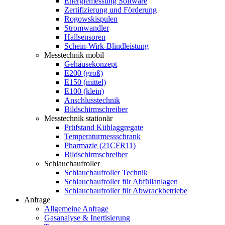
Energiemessung Software
Zertifizierung und Förderung
Rogowskispulen
Stromwandler
Hallsensoren
Schein-Wirk-Blindleistung
Messtechnik mobil
Gehäusekonzept
E200 (groß)
E150 (mittel)
E100 (klein)
Anschlusstechnik
Bildschirmschreiber
Messtechnik stationär
Prüfstand Kühlaggregate
Temperaturmessschrank
Pharmazie (21CFR11)
Bildschirmschreiber
Schlauchaufroller
Schlauchaufroller Technik
Schlauchaufroller für Abfüllanlagen
Schlauchaufroller für Abwrackbetriebe
Anfrage
Allgemeine Anfrage
Gasanalyse & Inertisierung