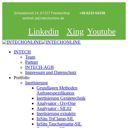
Schwabenstr.14 ,67227 Frankenthal
+49 6233 64338
vertrieb [at] intechonline.de
Linkedin
Xing
Youtube
INTECH
Team
Partner
INTECH-AGB
Impressum und Datenschutz
Portfolio
Inertisierung
Grundlagen Methoden
Anfragespezifikation
Inertisierung Gerätetechnik
Analysator - OxyOne
Analysator - SIL02
Inertisierung extraktiv
InSitu TriClamp-SIL
InSitu Taucharmatur-SIL