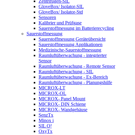
Zentrifugen-SIL
GloveBox/ Isolator-SIL
GloveBox/ Isolator-Std
Sensoren
Kalibrier und Prüfgase
Sauerstoffmessung im Batterierecycling
Sauerstoffmessung
Sauerstoffmessung Geräteübersicht
Sauerstoffmessung Applikationen
Medizinische-Sauerstoffmessung
Raumluftüberwachung - integrierter
Sensor
Raumluftüberwachung - Remote Sensor
Raumluftüberwachung - SIL
Raumluftüberwachung - Ex-Bereich
Raumluftüberwachung - Planungshilfe
MICROX-LT
MICROX-OL
MICROX- Panel Mount
MICROX- DIN Schiene
MICROX- Wandgehäuse
SenzTx
Minox i
SIL O²
OxyTx