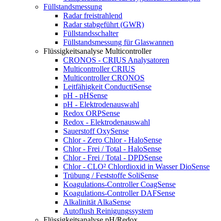
Füllstandsmessung
Radar freistrahlend
Radar stabgeführt (GWR)
Füllstandsschalter
Füllstandsmessung für Glaswannen
Flüssigkeitsanalyse Multicontroller
CRONOS - CRIUS Analysatoren
Multicontroller CRIUS
Multicontroller CRONOS
Leitfähigkeit ConductiSense
pH - pHSense
pH - Elektrodenauswahl
Redox ORPSense
Redox - Elektrodenauswahl
Sauerstoff OxySense
Chlor - Zero Chlor - HaloSense
Chlor - Frei / Total - HaloSense
Chlor - Frei / Total - DPDSense
Chlor - CLO² Chlordioxid in Wasser DioSense
Trübung / Feststoffe SoliSense
Koagulations-Controller CoagSense
Koagulations-Controller DAFSense
Alkalinität AlkaSense
Autoflush Reinigungssystem
Flüssigkeitsanalyse pH/Redox