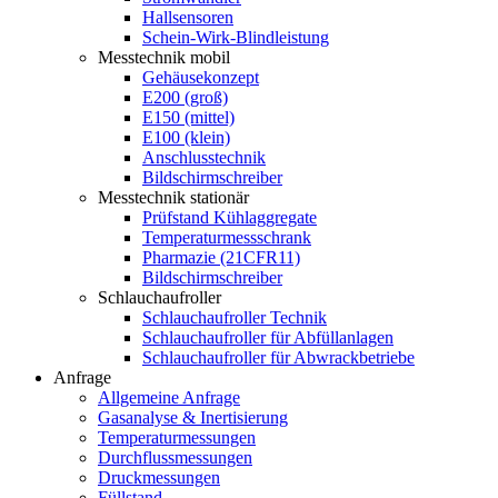
Hallsensoren
Schein-Wirk-Blindleistung
Messtechnik mobil
Gehäusekonzept
E200 (groß)
E150 (mittel)
E100 (klein)
Anschlusstechnik
Bildschirmschreiber
Messtechnik stationär
Prüfstand Kühlaggregate
Temperaturmessschrank
Pharmazie (21CFR11)
Bildschirmschreiber
Schlauchaufroller
Schlauchaufroller Technik
Schlauchaufroller für Abfüllanlagen
Schlauchaufroller für Abwrackbetriebe
Anfrage
Allgemeine Anfrage
Gasanalyse & Inertisierung
Temperaturmessungen
Durchflussmessungen
Druckmessungen
Füllstand