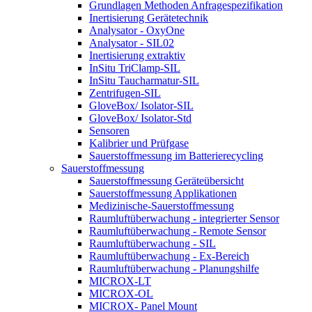
Grundlagen Methoden Anfragespezifikation
Inertisierung Gerätetechnik
Analysator - OxyOne
Analysator - SIL02
Inertisierung extraktiv
InSitu TriClamp-SIL
InSitu Taucharmatur-SIL
Zentrifugen-SIL
GloveBox/ Isolator-SIL
GloveBox/ Isolator-Std
Sensoren
Kalibrier und Prüfgase
Sauerstoffmessung im Batterierecycling
Sauerstoffmessung
Sauerstoffmessung Geräteübersicht
Sauerstoffmessung Applikationen
Medizinische-Sauerstoffmessung
Raumluftüberwachung - integrierter Sensor
Raumluftüberwachung - Remote Sensor
Raumluftüberwachung - SIL
Raumluftüberwachung - Ex-Bereich
Raumluftüberwachung - Planungshilfe
MICROX-LT
MICROX-OL
MICROX- Panel Mount