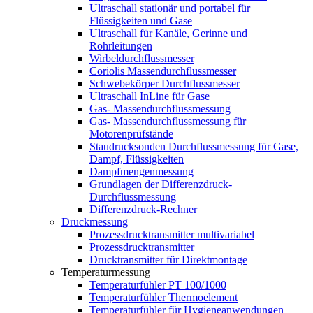
Ultraschall stationär und portabel für
Flüssigkeiten und Gase
Ultraschall für Kanäle, Gerinne und
Rohrleitungen
Wirbeldurchflussmesser
Coriolis Massendurchflussmesser
Schwebekörper Durchflussmesser
Ultraschall InLine für Gase
Gas- Massendurchflussmessung
Gas- Massendurchflussmessung für
Motorenprüfstände
Staudrucksonden Durchflussmessung für Gase,
Dampf, Flüssigkeiten
Dampfmengenmessung
Grundlagen der Differenzdruck-
Durchflussmessung
Differenzdruck-Rechner
Druckmessung
Prozessdrucktransmitter multivariabel
Prozessdrucktransmitter
Drucktransmitter für Direktmontage
Temperaturmessung
Temperaturfühler PT 100/1000
Temperaturfühler Thermoelement
Temperaturfühler für Hygieneanwendungen