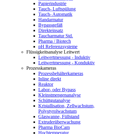
Papierindustrie
Tauch- Luftspülung
Tauch- Automatik
Handarmatur
Bypassgefäß
Direkteinsatz
Taucharmatur Std.
Pharma / Biotech
pH Referenzsysteme
Flüssigkeitsanalyse Leitwert
Leitwertmessung - Induktiv
Leitwertmessung - Konduktiv
Prozesskameras
Prozessbehälterkameras
Inline direkt
Reaktor
Labor- oder Bypass
Kleinstmengenanalyse
Schüttgutanalyse
Kristallisation, Zellwachstum,
Polystyrolwachstum
Glaswanne, Füllstand
Extruderüberwachung
Pharma BioCam
Hochtemperatur