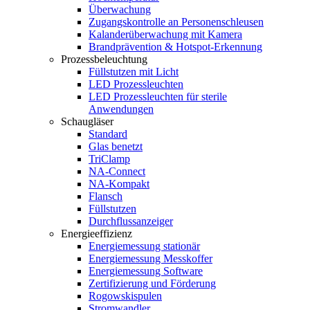
Überwachung
Zugangskontrolle an Personenschleusen
Kalanderüberwachung mit Kamera
Brandprävention & Hotspot-Erkennung
Prozessbeleuchtung
Füllstutzen mit Licht
LED Prozessleuchten
LED Prozessleuchten für sterile
Anwendungen
Schaugläser
Standard
Glas benetzt
TriClamp
NA-Connect
NA-Kompakt
Flansch
Füllstutzen
Durchflussanzeiger
Energieeffizienz
Energiemessung stationär
Energiemessung Messkoffer
Energiemessung Software
Zertifizierung und Förderung
Rogowskispulen
Stromwandler