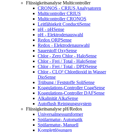
Flüssigkeitsanalyse Multicontroller
CRONOS - CRIUS Analysatoren
Multicontroller CRIUS
Multicontroller CRONOS
Leitfähigkeit ConductiSense
pH - pHSense
pH - Elektrodenauswahl
Redox ORPSense
Redox - Elektrodenauswahl
Sauerstoff OxySense
Chlor - Zero Chlor - HaloSense
Chlor - Frei / Total - HaloSense
Chlor - Frei / Total - DPDSense
Chlor - CLO² Chlordioxid in Wasser
DioSense
Trübung / Feststoffe SoliSense
Koagulations-Controller CoagSense
Koagulations-Controller DAFSense
Alkalinität AlkaSense
Autoflush Reinigungssystem
Flüssigkeitsanalyse pH/Redox
Universalmessumformer
Spülarmatur- Automatik
Spülarmatur- Manuell
Komplettlösungen