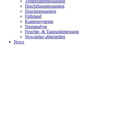
Temperaturmessungen
Durchflussmessungen
Druckmessungen
Füllstand
Kamerasysteme
Nassanalyse
Feuchte- & Taupunktmessung
Newsletter abbestellen
News
ABOUT
World's leading management consulting firms, where bold thinking,
inspired people and a passion for results come together for
extraordinary impact.