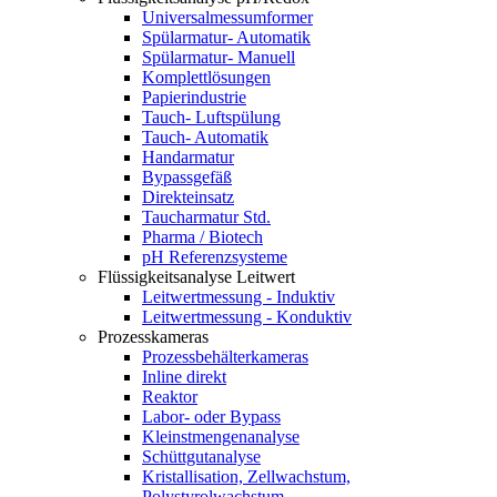
Universalmessumformer
Spülarmatur- Automatik
Spülarmatur- Manuell
Komplettlösungen
Papierindustrie
Tauch- Luftspülung
Tauch- Automatik
Handarmatur
Bypassgefäß
Direkteinsatz
Taucharmatur Std.
Pharma / Biotech
pH Referenzsysteme
Flüssigkeitsanalyse Leitwert
Leitwertmessung - Induktiv
Leitwertmessung - Konduktiv
Prozesskameras
Prozessbehälterkameras
Inline direkt
Reaktor
Labor- oder Bypass
Kleinstmengenanalyse
Schüttgutanalyse
Kristallisation, Zellwachstum,
Polystyrolwachstum