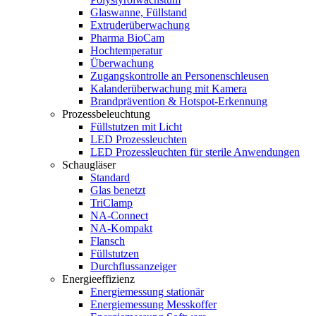
Glaswanne, Füllstand
Extruderüberwachung
Pharma BioCam
Hochtemperatur
Überwachung
Zugangskontrolle an Personenschleusen
Kalanderüberwachung mit Kamera
Brandprävention & Hotspot-Erkennung
Prozessbeleuchtung
Füllstutzen mit Licht
LED Prozessleuchten
LED Prozessleuchten für sterile Anwendungen
Schaugläser
Standard
Glas benetzt
TriClamp
NA-Connect
NA-Kompakt
Flansch
Füllstutzen
Durchflussanzeiger
Energieeffizienz
Energiemessung stationär
Energiemessung Messkoffer