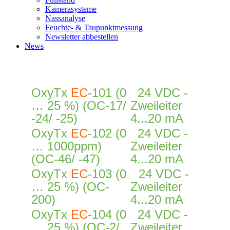
Kamerasysteme
Nassanalyse
Feuchte- & Taupunktmessung
Newsletter abbestellen
News
OxyTx
EC
-101 (0
24 VDC -
… 25 %) (OC-17/
Zweileiter
-24/ -25)
4...20 mA
OxyTx
EC
-102 (0
24 VDC -
… 1000ppm)
Zweileiter
(OC-46/ -47)
4...20 mA
OxyTx
EC
-103 (0
24 VDC -
… 25 %) (OC-
Zweileiter
200)
4...20 mA
OxyTx
EC
-104 (0
24 VDC -
… 25 %) (OC-2/
Zweileiter