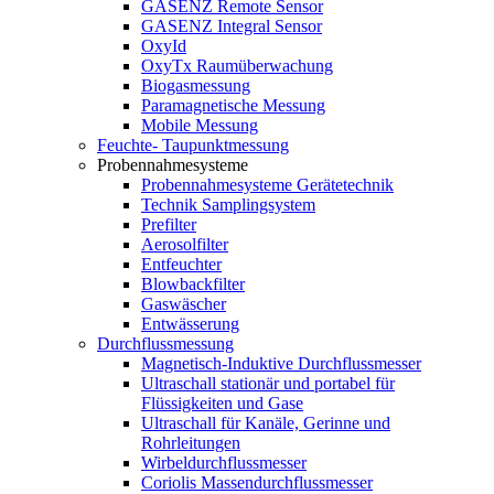
GASENZ Remote Sensor
GASENZ Integral Sensor
OxyId
OxyTx Raumüberwachung
Biogasmessung
Paramagnetische Messung
Mobile Messung
Feuchte- Taupunktmessung
Probennahmesysteme
Probennahmesysteme Gerätetechnik
Technik Samplingsystem
Prefilter
Aerosolfilter
Entfeuchter
Blowbackfilter
Gaswäscher
Entwässerung
Durchflussmessung
Magnetisch-Induktive Durchflussmesser
Ultraschall stationär und portabel für
Flüssigkeiten und Gase
Ultraschall für Kanäle, Gerinne und
Rohrleitungen
Wirbeldurchflussmesser
Coriolis Massendurchflussmesser