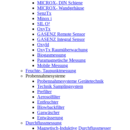
MICROX- DIN Schiene
MICROX- Wandgehäuse
SenzTx
Minox i
SIL O²
OxyTx
GASENZ Remote Sensor
GASENZ Integral Sensor
OxyId
OxyTx Raumüberwachung
Biogasmessung
Paramagnetische Messung
Mobile Messung
Feuchte- Taupunktmessung
Probennahmesysteme
Probennahmesysteme Gerätetechnik
Technik Samplingsystem
Prefilter
Aerosolfilter
Entfeuchter
Blowbackfilter
Gaswäscher
Entwässerung
Durchflussmessung
Magnetisch-Induktive Durchflussmesser