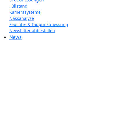
Füllstand
Kamerasysteme
Nassanalyse
Feuchte- & Taupunktmessung
Newsletter abbestellen
News
ABOUT
World's leading management consulting firms, where bold
thinking, inspired people and a passion for results come
together for extraordinary impact.
SUBSCRIBE