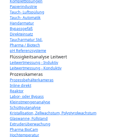
Komplettlösungen
Papierindustrie
Tauch- Luftspülung
Tauch- Automatik
Handarmatur
Bypassgefäß
Direkteinsatz
Taucharmatur Std.
Pharma / Biotech
pH Referenzsysteme
Flüssigkeitsanalyse Leitwert
Leitwertmessung - Induktiv
Leitwertmessung - Konduktiv
Prozesskameras
Prozessbehälterkameras
Inline direkt
Reaktor
Labor- oder Bypass
Kleinstmengenanalyse
Schüttgutanalyse
Kristallisation, Zellwachstum, Polystyrolwachstum
Glaswanne, Füllstand
Extruderüberwachung
Pharma BioCam
Hochtemperatur