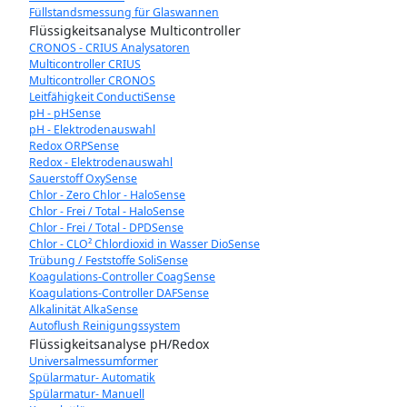
Füllstandsmessung für Glaswannen
Flüssigkeitsanalyse Multicontroller
CRONOS - CRIUS Analysatoren
Multicontroller CRIUS
Multicontroller CRONOS
Leitfähigkeit ConductiSense
pH - pHSense
pH - Elektrodenauswahl
Redox ORPSense
Redox - Elektrodenauswahl
Sauerstoff OxySense
Chlor - Zero Chlor - HaloSense
Chlor - Frei / Total - HaloSense
Chlor - Frei / Total - DPDSense
Chlor - CLO² Chlordioxid in Wasser DioSense
Trübung / Feststoffe SoliSense
Koagulations-Controller CoagSense
Koagulations-Controller DAFSense
Alkalinität AlkaSense
Autoflush Reinigungssystem
Flüssigkeitsanalyse pH/Redox
Universalmessumformer
Spülarmatur- Automatik
Spülarmatur- Manuell