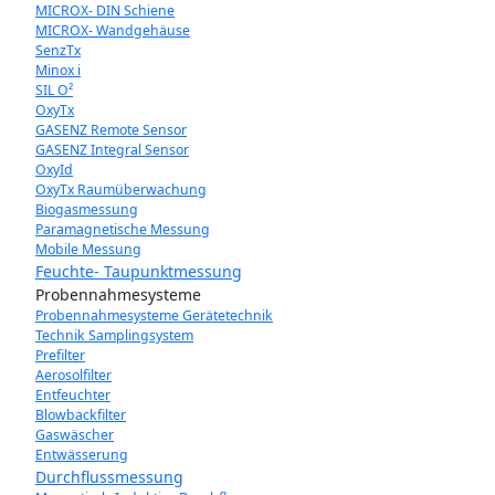
MICROX- DIN Schiene
MICROX- Wandgehäuse
SenzTx
Minox i
SIL O²
OxyTx
GASENZ Remote Sensor
GASENZ Integral Sensor
OxyId
OxyTx Raumüberwachung
Biogasmessung
Paramagnetische Messung
Mobile Messung
Feuchte- Taupunktmessung
Probennahmesysteme
Probennahmesysteme Gerätetechnik
Technik Samplingsystem
Prefilter
Aerosolfilter
Entfeuchter
Blowbackfilter
Gaswäscher
Entwässerung
Durchflussmessung