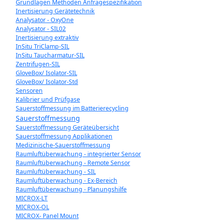
Grundlagen Methoden Anfragespezifikation
Inertisierung Gerätetechnik
Analysator - OxyOne
Analysator - SIL02
Inertisierung extraktiv
InSitu TriClamp-SIL
InSitu Taucharmatur-SIL
Zentrifugen-SIL
GloveBox/ Isolator-SIL
GloveBox/ Isolator-Std
Sensoren
Kalibrier und Prüfgase
Sauerstoffmessung im Batterierecycling
Sauerstoffmessung
Sauerstoffmessung Geräteübersicht
Sauerstoffmessung Applikationen
Medizinische-Sauerstoffmessung
Raumluftüberwachung - integrierter Sensor
Raumluftüberwachung - Remote Sensor
Raumluftüberwachung - SIL
Raumluftüberwachung - Ex-Bereich
Raumluftüberwachung - Planungshilfe
MICROX-LT
MICROX-OL
MICROX- Panel Mount