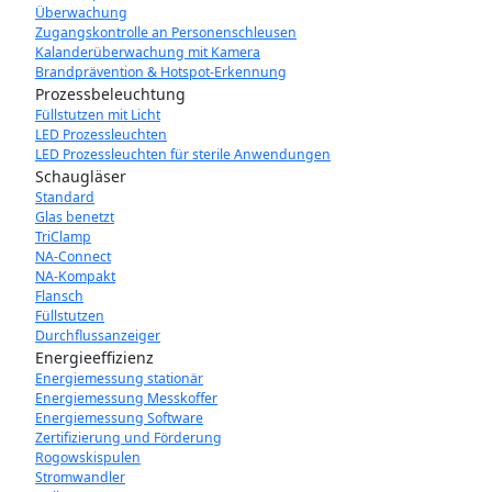
Überwachung
Zugangskontrolle an Personenschleusen
Kalanderüberwachung mit Kamera
Brandprävention & Hotspot-Erkennung
Prozessbeleuchtung
Füllstutzen mit Licht
LED Prozessleuchten
LED Prozessleuchten für sterile Anwendungen
Schaugläser
Standard
Glas benetzt
TriClamp
NA-Connect
NA-Kompakt
Flansch
Füllstutzen
Durchflussanzeiger
Energieeffizienz
Energiemessung stationär
Energiemessung Messkoffer
Energiemessung Software
Zertifizierung und Förderung
Rogowskispulen
Stromwandler