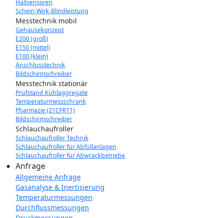
Hallsensoren
Schein-Wirk-Blindleistung
Messtechnik mobil
Gehäusekonzept
E200 (groß)
E150 (mittel)
E100 (klein)
Anschlusstechnik
Bildschirmschreiber
Messtechnik stationär
Prüfstand Kühlaggregate
Temperaturmessschrank
Pharmazie (21CFR11)
Bildschirmschreiber
Schlauchaufroller
Schlauchaufroller Technik
Schlauchaufroller für Abfüllanlagen
Schlauchaufroller für Abwrackbetriebe
Anfrage
Allgemeine Anfrage
Gasanalyse & Inertisierung
Temperaturmessungen
Durchflussmessungen
Druckmessungen