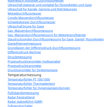
Magnetisch-Induktive Durchflussmesser
Ultraschall stationär und portabel für Flüssigkeiten und Gase
Ultraschall für Kanäle, Gerinne und Rohrleitungen
Wirbeldurchflussmesser
Coriolis Massendurchflussmesser
Schwebekörper Durchflussmesser
Ultraschall InLine für Gase
Gas- Massendurchflussmessung
Gas- Massendurchflussmessung für Motorenprüfstände
Staudrucksonden Durchflussmessung für Gase, Dampf, Flüssigkeiten
Dampfmengenmessung
Grundlagen der Differenzdruck-Durchflussmessung
Differenzdruck-Rechner
Druckmessung
Prozessdrucktransmitter multivariabel
Prozessdrucktransmitter
Drucktransmitter für Direktmontage
Temperaturmessung
Temperaturfühler PT 100/1000
Temperaturfühler Thermoelement
Temperaturfühler für Hygieneanwendungen
Füllstandsmessung
Radar freistrahlend
Radar stabgeführt (GWR)
Füllstandsschalter