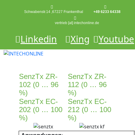
Schwabenstr.14 ,67227 Frankenthal
+49 6233 64338
vertrieb [at] intechonline.de
Linkedin
Xing
Youtube
SenzTx ZR-
SenzTx ZR-
102 (0 … 96
112 (0 … 96
%)
%)
SenzTx EC-
SenzTx EC-
202 (0 … 100
212 (0 … 100
%)
%)